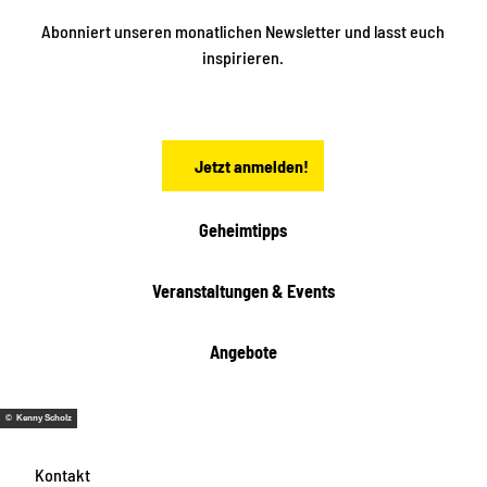
k
ü
ü
Abonniert unseren monatlichen Newsletter und lasst euch
b
n
inspirieren.
e
f
t
r
e
n
a
Jetzt anmelden!
c
h
t
Geheimtipps
e
n
Veranstaltungen & Events
Angebote
© Kenny Scholz
Kontakt