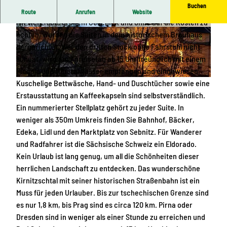
Buchen
Wer nach einer Wohlfühloase sucht, sollte weiterlesen.
Route
Anrufen
Website
Mit viel Liebe, großem Geschick und ohne auf die Kosten zu
© Jochen Kaber |
CC-BY-SA
© Jochen Kaber |
CC-BY-SA
achten, wurden die Suiten in dem historischem Brauhaus
hergerichtet. Wer den dritten Stock ohne Fahrstuhl nicht
scheut, wird am Anreisetag ab 15 Uhr freundlich mit einem
Piccolo und Mineralwasser empfangen und eingewiesen.
Kuschelige Bettwäsche, Hand- und Duschtücher sowie eine
© Jochen Kaber |
CC-BY-SA
Erstausstattung an Kaffeekapseln sind selbstverständlich.
Ein nummerierter Stellplatz gehört zu jeder Suite. In
weniger als 350m Umkreis finden Sie Bahnhof, Bäcker,
Edeka, Lidl und den Marktplatz von Sebnitz. Für Wanderer
und Radfahrer ist die Sächsische Schweiz ein Eldorado.
Kein Urlaub ist lang genug, um all die Schönheiten dieser
herrlichen Landschaft zu entdecken. Das wunderschöne
Kirnitzschtal mit seiner historischen Straßenbahn ist ein
Muss für jeden Urlauber. Bis zur tschechischen Grenze sind
es nur 1,8 km, bis Prag sind es circa 120 km. Pirna oder
Dresden sind in weniger als einer Stunde zu erreichen und