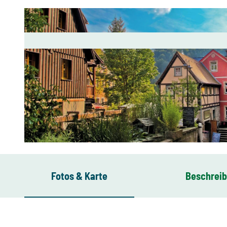
© Madlen Rogge |
CC-BY-SA
Fotos & Karte
Beschrei