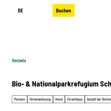
Z
DE
Buchen
u
Merkzettel
Suche
Menü
m
I
n
h
a
l
Startseite
t
Bio- & Nationalparkrefugium Sc
Pension
Ferienwohnung
Hotel
Ferienhaus
Anzahl der Bette