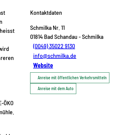
ast
Kontaktdaten
n
Schmilka Nr. 11
 heisst
01814
Bad Schandau
- Schmilka
(0049) 35022 9130
wird
info@schmilka.de
hreren
Website
Anreise mit öffentlichen Verkehrsmitteln
Anreise mit dem Auto
DE-ÖKO
mühle.