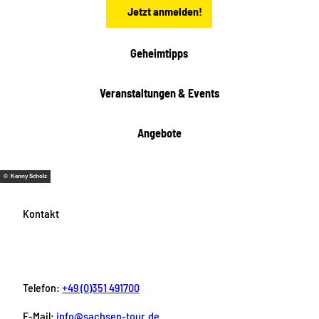
Jetzt anmelden!
c
h
t
Geheimtipps
e
n
Veranstaltungen & Events
Angebote
© Kenny Scholz
Kontakt
Telefon:
+49 (0)351 491700
E-Mail:
info@sachsen-tour.de