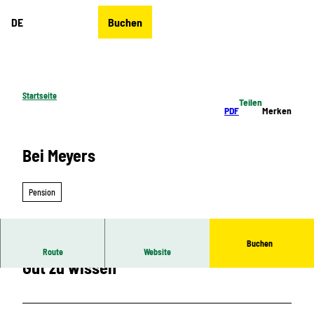
Z
DE
Buchen
u
Merkzettel
Suche
Menü
m
I
n
h
Startseite
Teilen
a
PDF
Merken
l
t
Bei Meyers
Pension
Buchen
Route
Website
Gut zu wissen