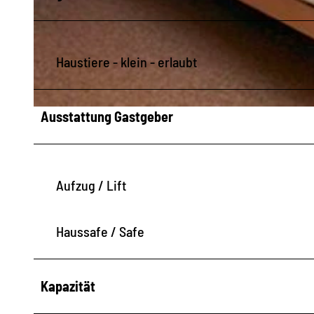
Z
Haustiere - klein - erlaubt
i
m
m
Ausstattung Gastgeber
Z
e
i
r
m
m
Aufzug / Lift
e
r
Haussafe / Safe
Kapazität