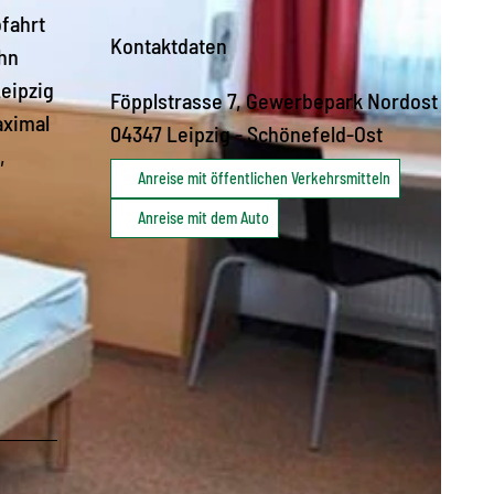
ofahrt
Kontaktdaten
ahn
eipzig
Föpplstrasse 7, Gewerbepark Nordost
aximal
04347
Leipzig
- Schönefeld-Ost
,
Anreise mit öffentlichen Verkehrsmitteln
Anreise mit dem Auto