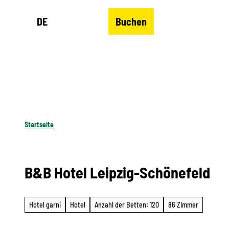
Z
DE
Buchen
u
Merkzettel
Suche
Menü
m
I
n
h
a
l
Startseite
t
B&B Hotel Leipzig-Schönefeld
Hotel garni
Hotel
Anzahl der Betten: 120
86 Zimmer