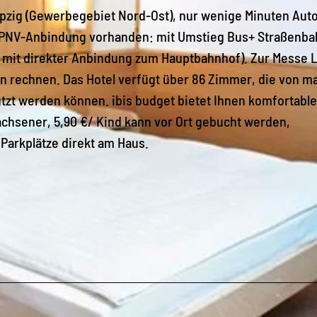
ipzig (Gewerbegebiet Nord-Ost), nur wenige Minuten Aut
 (ÖPNV-Anbindung vorhanden: mit Umstieg Bus+ Straßenb
 mit direkter Anbindung zum Hauptbahnhof). Zur Messe L
en rechnen. Das Hotel verfügt über 86 Zimmer, die von m
tzt werden können. ibis budget bietet Ihnen komfortable
chsener, 5,90 €/ Kind kann vor Ort gebucht werden,
Parkplätze direkt am Haus.