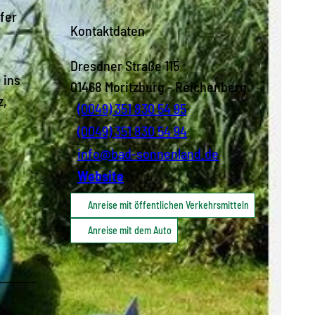
fer
Kontaktdaten
Dresdner Straße 115
 ins
01468
Moritzburg
- Reichenberg
z,
(0049) 351 830 54 95
(0049) 351 830 54 94
info@bad-sonnenland.de
Website
Anreise mit öffentlichen Verkehrsmitteln
Anreise mit dem Auto