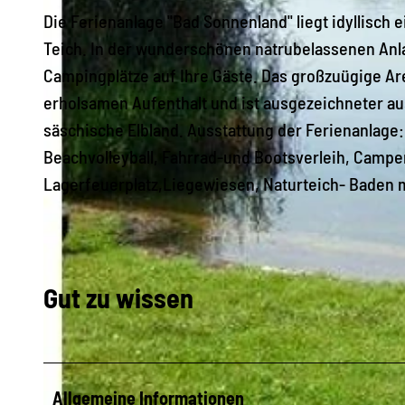
Die Ferienanlage "Bad Sonnenland" liegt idyllisch
Teich. In der wunderschönen natrubelassenen Anl
Campingplätze auf Ihre Gäste. Das großzuügige Are
erholsamen Aufenthalt und ist ausgezeichneter a
säschische Elbland. Ausstattung der Ferienanlage:
Beachvolleyball, Fahrrad-und Bootsverleih, Camp
Lagerfeuerplatz,Liegewiesen, Naturteich- Baden m
Gut zu wissen
Allgemeine Informationen