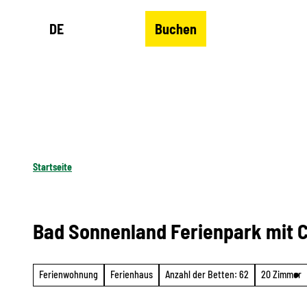
Z
DE
Buchen
u
Merkzettel
Suche
Menü
m
I
n
h
a
l
Startseite
t
Bad Sonnenland Ferienpark mit 
Ferienwohnung
Ferienhaus
Anzahl der Betten: 62
20 Zimmer