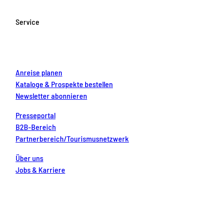
b
a
u
e
e
o
g
b
r
d
Service
o
r
e
e
i
k
a
s
n
m
t
Anreise planen
Kataloge & Prospekte bestellen
Newsletter abonnieren
Presseportal
B2B-Bereich
Partnerbereich/Tourismusnetzwerk
Über uns
Jobs & Karriere