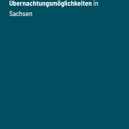
Übernachtungsmöglichkeiten
in
Sachsen
Ü
b