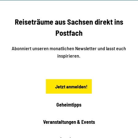
r
ack
t
r
e
e
f
f
U
e
Reiseträume aus Sachsen direkt ins
n
r
t
r
e
Postfach
e
n
i
r
k
ü
ü
Abonniert unseren monatlichen Newsletter und lasst euch
b
n
inspirieren.
e
f
t
r
e
n
a
Jetzt anmelden!
c
h
t
Geheimtipps
e
n
Veranstaltungen & Events