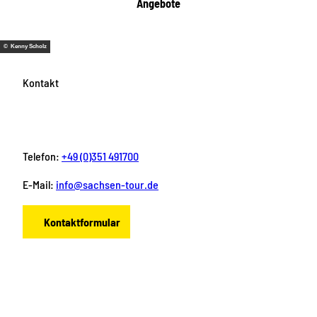
Angebote
© Kenny Scholz
Kontakt
Telefon:
+49 (0)351 491700
E-Mail:
info@sachsen-tour.de
Kontaktformular
F
I
Y
P
L
a
n
o
i
i
c
s
u
n
n
e
t
T
t
k