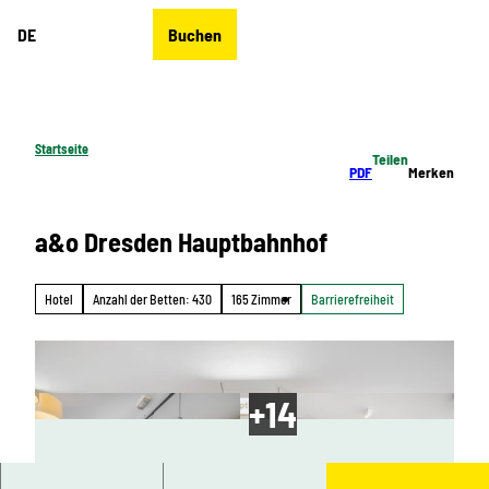
Z
DE
Buchen
u
Merkzettel
Suche
Menü
m
I
n
h
Startseite
Teilen
a
PDF
Merken
l
t
a&o Dresden Hauptbahnhof
Hotel
Anzahl der Betten: 430
165 Zimmer
Barrierefreiheit