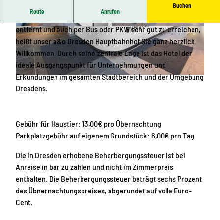
Buchen
Route
Anrufen
Vom Dresdner Hauptbahnhof nur wenige Minuten Fußweg
entfernt und auch per Bus oder PKW sehr gut zu erreichen,
L
L
heißt unser a&o Dresden Hauptbahnhof Sie ganz herzlich
o
o
Willkommen. Durch seine zentrale Lage ist das Hotel der
b
b
ideale Ausgangspunkt für Unternehmungen und
b
b
Erkundungen im gesamten Stadtbereich und der Umgebung
y
y
R
Dresdens.
2
e
z
e
Gebühr für Haustier: 13,00€ pro Übernachtung
p
Parkplatzgebühr auf eigenem Grundstück: 6,00€ pro Tag
t
i
Die in Dresden erhobene Beherbergungssteuer ist bei
o
Anreise in bar zu zahlen und nicht im Zimmerpreis
n
enthalten. Die Beherbergungssteuer beträgt sechs Prozent
des Übnernachtungspreises, abgerundet auf volle Euro-
Cent.