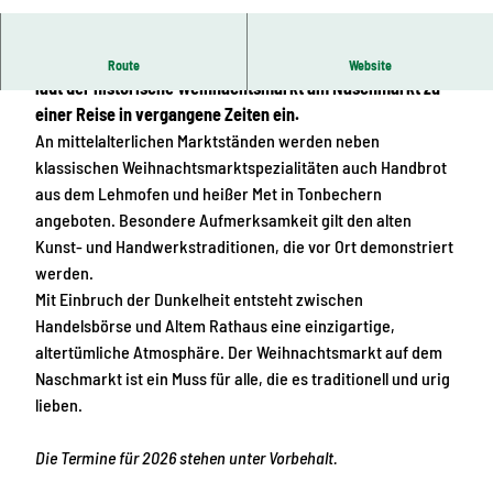
© www.pkfotografie.com, Philipp Kirschner |
KI-optimiert |
CC-BY
Zwischen der Grimmaischen Straße und dem Salzgäßchen
Route
Website
lädt der historische Weihnachtsmarkt am Naschmarkt zu
einer Reise in vergangene Zeiten ein.
An mittelalterlichen Marktständen werden neben
klassischen Weihnachtsmarktspezialitäten auch Handbrot
aus dem Lehmofen und heißer Met in Tonbechern
angeboten. Besondere Aufmerksamkeit gilt den alten
Kunst- und Handwerkstraditionen, die vor Ort demonstriert
werden.
Mit Einbruch der Dunkelheit entsteht zwischen
Handelsbörse und Altem Rathaus eine einzigartige,
altertümliche Atmosphäre. Der Weihnachtsmarkt auf dem
Naschmarkt ist ein Muss für alle, die es traditionell und urig
lieben.
Die Termine für 2026 stehen unter Vorbehalt.