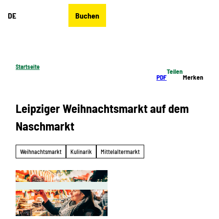
Z
DE
Buchen
u
Merkzettel
Suche
Menü
m
I
n
h
Startseite
Teilen
a
PDF
Merken
l
t
Leipziger Weihnachtsmarkt auf dem
Naschmarkt
Weihnachtsmarkt
Kulinarik
Mittelaltermarkt