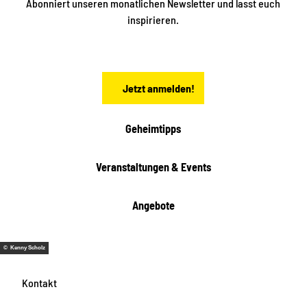
i
Abonniert unseren monatlichen Newsletter und lasst euch
s
n
inspirieren.
c
s
t
h
ä
ö
d
n
t
Jetzt anmelden!
e
h
e
i
Geheimtipps
t
e
Veranstaltungen & Events
n
Angebote
© Kenny Scholz
Kontakt