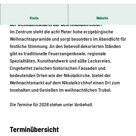
© www.pkfotografie.com, Philipp Kirschner |
CC-BY
Mitten in der historischen Altstadt Leipzigs entfaltet sich
Route
Website
der Weihnachtsmarkt auf dem Nikolaikirchhof.
Im Zentrum steht die acht Meter hohe erzgebirgische
Weihnachtspyramide und sorgt besonders im Abendlicht für
festliche Stimmung. An den liebevoll dekorierten Ständen
gibt es traditionelle Feuerzangenbowle, regionale
Spezialitäten, Kunsthandwerk und süße Leckereien.
Eingebettet zwischen historischen Fassaden und
bedeutenden Orten wie der Nikolaikirche, bietet der
Weihnachtsmarkt auf dem Nikolaikirchhof einen Ort zum
Innehalten und Genießen im weihnachtlichen Trubel.
Die Termine für 2026 stehen unter Vorbehalt.
Terminübersicht