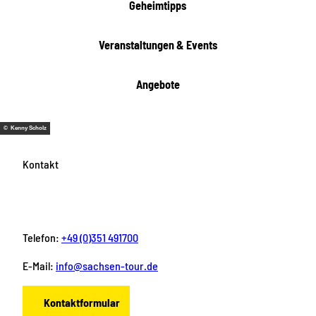
i
Geheimtipps
t
e
Veranstaltungen & Events
n
Angebote
© Kenny Scholz
Kontakt
Telefon:
+49 (0)351 491700
E-Mail:
info@sachsen-tour.de
Kontaktformular