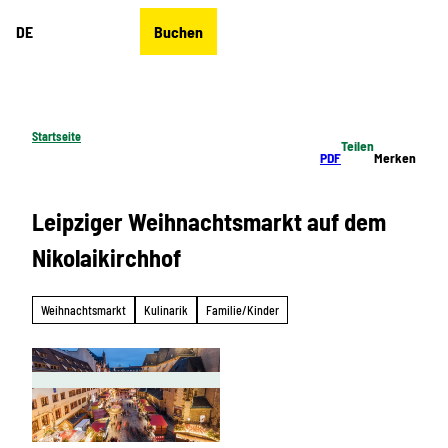
Z
DE
Buchen
u
Merkzettel
Suche
Menü
m
I
n
h
Startseite
Teilen
a
PDF
Merken
l
t
Leipziger Weihnachtsmarkt auf dem
Nikolaikirchhof
Weihnachtsmarkt
Kulinarik
Familie/Kinder