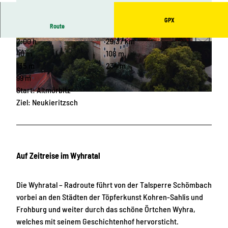
GPX
Route
2:00 h
29,37 km
© Tom Williger, LEIPZIG REGION |
CC-BY
© Wolfgang Siesing, LEIPZIG REGION
40 m
108 m
135 m
234 m
99 m
Start: Altmörbitz
© Johannes Hulsch, www.johanneshulsch.de, LEIPZIG REGION |
CC-BY
Ziel: Neukieritzsch
Auf Zeitreise im Wyhratal
Die Wyhratal – Radroute führt von der Talsperre Schömbach
vorbei an den Städten der Töpferkunst Kohren-Sahlis und
Frohburg und weiter durch das schöne Örtchen Wyhra,
welches mit seinem Geschichtenhof hervorsticht.