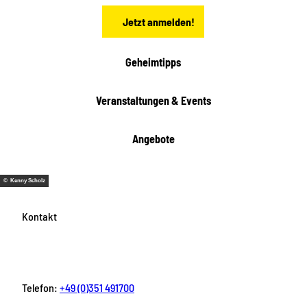
n
Jetzt anmelden!
Geheimtipps
Veranstaltungen & Events
Angebote
© Kenny Scholz
Kontakt
Telefon:
+49 (0)351 491700