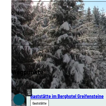
0:36 h
52 m
656 m
52 m
Wegpunkte
CC-
BY-
ND
Gaststätte im Berghotel Greifensteine
Gaststätte