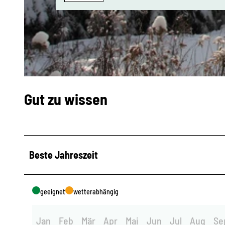
© Corinna Bergelt, Greifensteinregion |
CC-BY-ND
© Vanessa Schüppel, Greifensteinregion |
CC-BY-ND
Gut zu wissen
Beste Jahreszeit
geeignet
wetterabhängig
Jan
Feb
Mär
Apr
Mai
Jun
Jul
Aug
Se