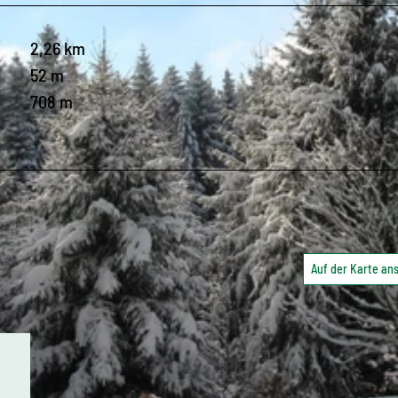
2,26 km
52 m
708 m
Auf der Karte a