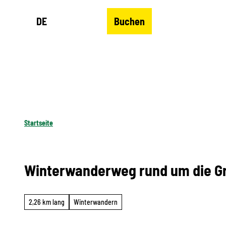
Z
DE
Buchen
u
Merkzettel
Suche
Menü
m
I
n
h
a
l
Startseite
t
Winterwanderweg rund um die Gr
2,26 km lang
Winterwandern