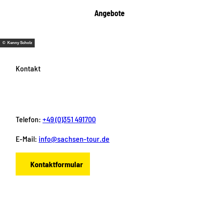
Angebote
© Kenny Scholz
Kontakt
Telefon:
+49 (0)351 491700
E-Mail:
info@sachsen-tour.de
Kontaktformular
F
I
Y
P
L
a
n
o
i
i
c
s
u
n
n