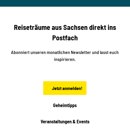
nger
t
studi
i
o2me
r
dia
n
e
b
c
Reiseträume aus Sachsen direkt ins
k
i
e
k
Postfach
n
e
i
n
n
S
Abonniert unseren monatlichen Newsletter und lasst euch
a
inspirieren.
c
h
s
e
n
Jetzt anmelden!
Geheimtipps
Veranstaltungen & Events