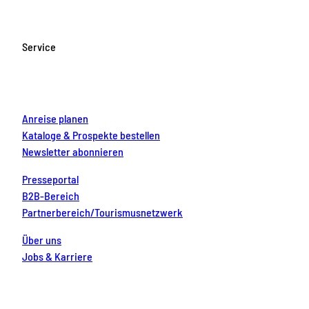
e
t
T
t
k
b
a
u
e
e
o
g
b
r
d
Service
o
r
e
e
i
k
a
s
n
m
t
Anreise planen
Kataloge & Prospekte bestellen
Newsletter abonnieren
Presseportal
B2B-Bereich
Partnerbereich/Tourismusnetzwerk
Über uns
Jobs & Karriere