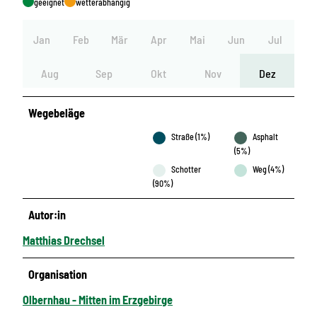
geeignet
wetterabhängig
Jan
Feb
Mär
Apr
Mai
Jun
Jul
Aug
Sep
Okt
Nov
Dez
Wegebeläge
Straße (1%)
Asphalt
(5%)
Schotter
Weg (4%)
(90%)
Autor:in
Matthias Drechsel
Organisation
Olbernhau - Mitten im Erzgebirge