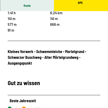
GPX
Route
1:41 h
6,24 km
141 m
141 m
577 m
668 m
91 m
Kleines Vorwerk - Schwemmteiche - Mortelgrund -
Schwarzer Buschweg - Alter Mörtelgrundweg -
Ausgangspunkt
Gut zu wissen
Beste Jahreszeit