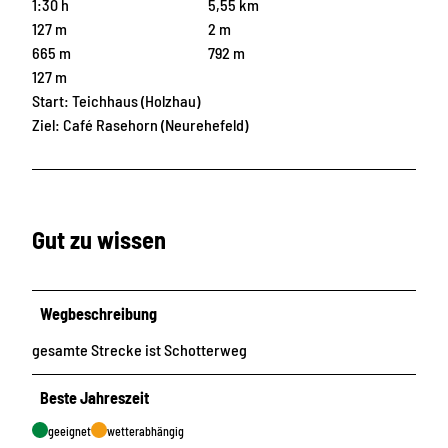
1:30 h
5,55 km
127 m
2 m
665 m
792 m
127 m
Start: Teichhaus (Holzhau)
Ziel: Café Rasehorn (Neurehefeld)
Gut zu wissen
Wegbeschreibung
gesamte Strecke ist Schotterweg
Beste Jahreszeit
geeignet
wetterabhängig