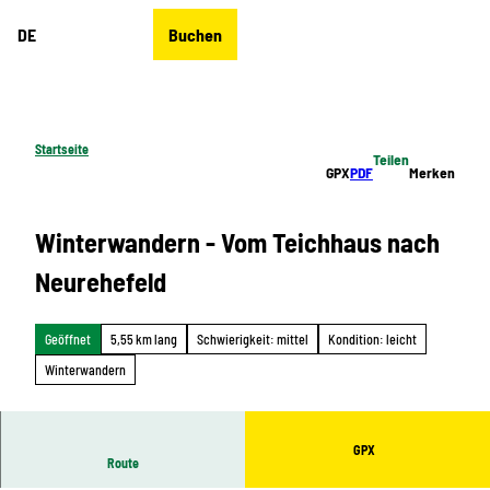
Z
DE
Buchen
u
Merkzettel
Suche
Menü
m
I
n
h
Startseite
Teilen
a
GPX
PDF
Merken
l
t
Winterwandern - Vom Teichhaus nach
Neurehefeld
Geöffnet
5,55 km lang
Schwierigkeit: mittel
Kondition: leicht
Winterwandern
GPX
Route