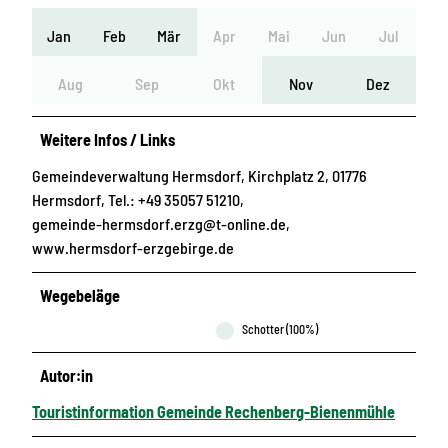
Jan
Feb
Mär
Apr
Mai
Jun
Jul
Aug
Sep
Okt
Nov
Dez
Weitere Infos / Links
Gemeindeverwaltung Hermsdorf, Kirchplatz 2, 01776
Hermsdorf, Tel.: +49 35057 51210,
gemeinde-hermsdorf.erzg@t-online.de,
www.hermsdorf-erzgebirge.de
Wegebeläge
Schotter (100%)
Autor:in
Touristinformation Gemeinde Rechenberg-Bienenmühle