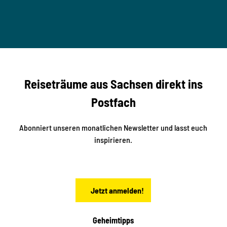
T
n
B
t
-
© Ma
a
S
rko U
nger
t
studi
i
o2me
r
dia
n
e
b
c
Reiseträume aus Sachsen direkt ins
k
i
e
k
Postfach
n
e
i
n
n
S
Abonniert unseren monatlichen Newsletter und lasst euch
a
inspirieren.
c
h
s
e
n
Jetzt anmelden!
Geheimtipps