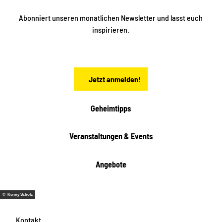
n
n
S
Abonniert unseren monatlichen Newsletter und lasst euch
a
inspirieren.
c
h
s
e
n
Jetzt anmelden!
Geheimtipps
Veranstaltungen & Events
Angebote
© Kenny Scholz
Kontakt