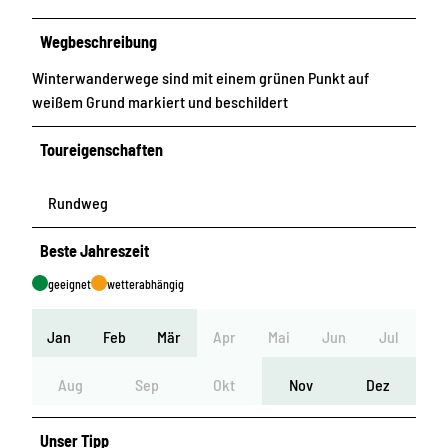
Wegbeschreibung
Winterwanderwege sind mit einem grünen Punkt auf
weißem Grund markiert und beschildert
Toureigenschaften
Rundweg
Beste Jahreszeit
geeignet
wetterabhängig
Jan
Feb
Mär
Apr
Mai
Jun
Jul
Aug
Sep
Okt
Nov
Dez
Unser Tipp