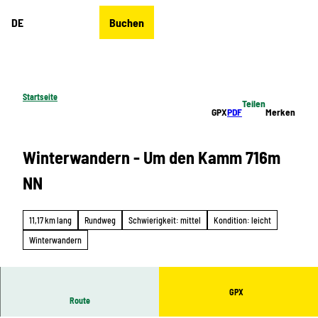
Z
DE
Buchen
u
Merkzettel
Suche
Menü
m
I
n
h
Startseite
Teilen
a
GPX
PDF
Merken
l
t
Winterwandern - Um den Kamm 716m
NN
11,17 km lang
Rundweg
Schwierigkeit: mittel
Kondition: leicht
Winterwandern
GPX
Route