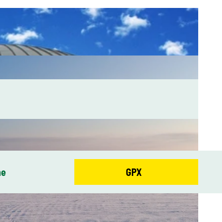
he
GPX