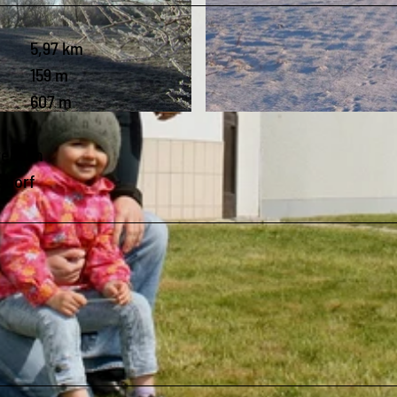
5,97 km
159 m
607 m
© Corinna Bergelt, Greifensteinregion |
CC-BY-ND
Drebach
sdorf