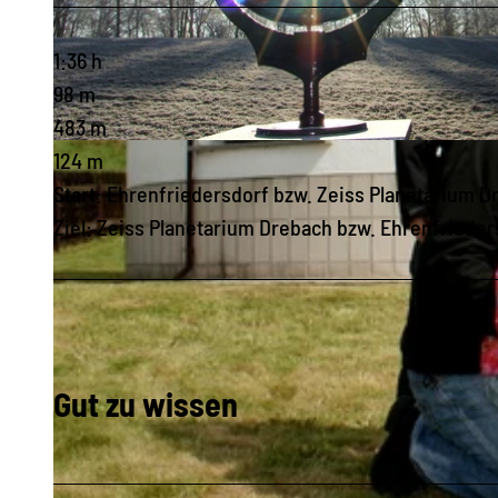
1:36 h
98 m
483 m
© Stadtverwaltung Ehrenfriedersdorf, Greifensteinregion |
CC-BY-SA
124 m
Start: Ehrenfriedersdorf bzw. Zeiss Planetarium 
Ziel: Zeiss Planetarium Drebach bzw. Ehrenfrieder
Gut zu wissen