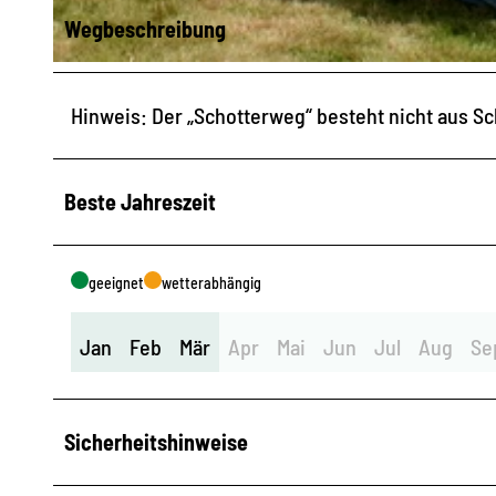
Wegbeschreibung
© Zeiss Planetarium Drebach
Hinweis: Der „Schotterweg“ besteht nicht aus Sc
Beste Jahreszeit
geeignet
wetterabhängig
Jan
Feb
Mär
Apr
Mai
Jun
Jul
Aug
Se
Sicherheitshinweise