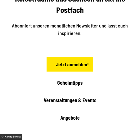
e
k
Postfach
n
e
i
n
n
S
Abonniert unseren monatlichen Newsletter und lasst euch
a
inspirieren.
c
h
s
e
n
Jetzt anmelden!
Geheimtipps
Veranstaltungen & Events
Angebote
© Kenny Scholz