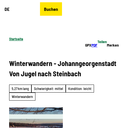
Z
DE
Buchen
u
Merkzettel
Suche
Menü
m
I
n
h
Startseite
Teilen
a
GPX
PDF
Merken
l
t
Winterwandern - Johanngeorgenstadt
Von Jugel nach Steinbach
5,27 km lang
Schwierigkeit: mittel
Kondition: leicht
Winterwandern