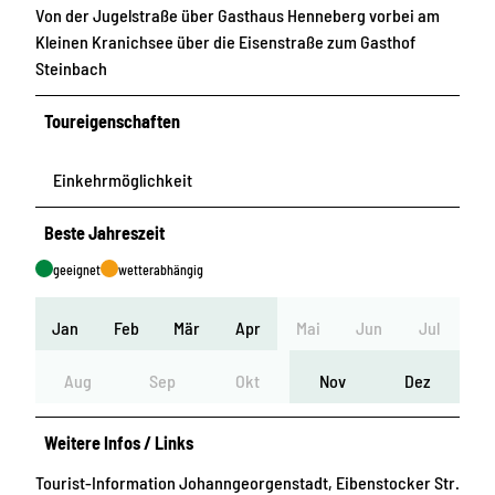
Von der Jugelstraße über Gasthaus Henneberg vorbei am
Kleinen Kranichsee über die Eisenstraße zum Gasthof
Steinbach
Toureigenschaften
Einkehrmöglichkeit
Beste Jahreszeit
geeignet
wetterabhängig
Jan
Feb
Mär
Apr
Mai
Jun
Jul
Aug
Sep
Okt
Nov
Dez
Weitere Infos / Links
Tourist-Information Johanngeorgenstadt, Eibenstocker Str.