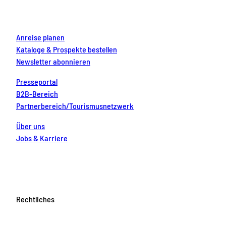
k
a
s
n
m
t
Anreise planen
Kataloge & Prospekte bestellen
Newsletter abonnieren
Presseportal
B2B-Bereich
Partnerbereich/Tourismusnetzwerk
Über uns
Jobs & Karriere
Rechtliches