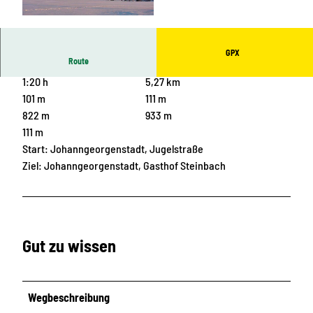
© E.Schleichert, Tourismusverband Erzgebirge
e.V., Projektmanagement Kammweg
GPX
Route
1:20 h
5,27 km
101 m
111 m
822 m
933 m
111 m
Start: Johanngeorgenstadt, Jugelstraße
Ziel: Johanngeorgenstadt, Gasthof Steinbach
Gut zu wissen
Wegbeschreibung