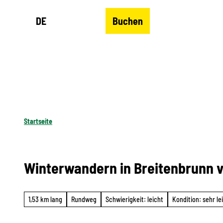
Z
DE
Buchen
u
Merkzettel
Suche
Menü
m
I
n
h
a
l
Startseite
t
Winterwandern in Breitenbrunn v
1,53 km lang
Rundweg
Schwierigkeit: leicht
Kondition: sehr le