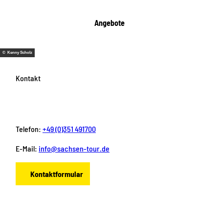
Angebote
© Kenny Scholz
Kontakt
Telefon:
+49 (0)351 491700
E-Mail:
info@sachsen-tour.de
Kontaktformular
F
I
Y
P
L
a
n
o
i
i