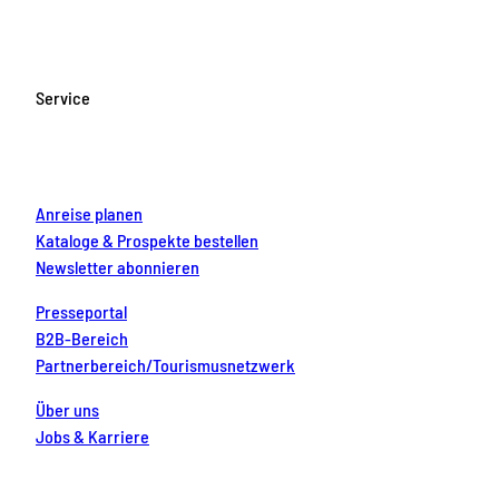
c
s
u
n
n
e
t
T
t
k
b
a
u
e
e
o
g
b
r
d
Service
o
r
e
e
i
k
a
s
n
m
t
Anreise planen
Kataloge & Prospekte bestellen
Newsletter abonnieren
Presseportal
B2B-Bereich
Partnerbereich/Tourismusnetzwerk
Über uns
Jobs & Karriere