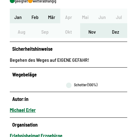
geeignet
wetterabhängig
Jan
Feb
Mär
Apr
Mai
Jun
Jul
Aug
Sep
Okt
Nov
Dez
Sicherheitshinweise
Begehen des Weges auf EIGENE GEFAHR!
Wegebeläge
Schotter (100%)
Autor:in
Michael Erler
Organisation
Erlebnisheimat Erzgebirge