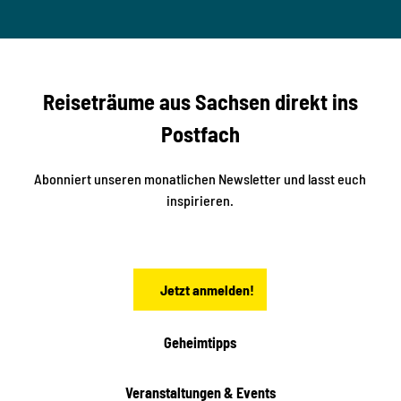
© Ma
a
S
rko U
nger
t
studi
i
o2me
r
dia
n
e
b
c
Reiseträume aus Sachsen direkt ins
k
i
e
k
Postfach
n
e
i
n
n
S
Abonniert unseren monatlichen Newsletter und lasst euch
a
inspirieren.
c
h
s
e
n
Jetzt anmelden!
Geheimtipps
Veranstaltungen & Events