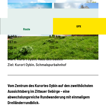
GPX
Route
2:40 h
8,12 km
© René Egmont Pech, Touristische Gebietsgem
© Frank Dießner, Das Landschaftswunderland
einschaft Naturpark Zittauer Gebirge/Oberlausit
Oberlausitz |
CC-BY-SA
387 m
387 m
z e.V. |
CC-BY-SA
395 m
735 m
340 m
Start: Kurort Oybin, Haus des Gastes
© Frank Dießner, Das Landschaftswunderland Oberlausitz |
CC-BY-SA
Ziel: Kurort Oybin, Schmalspurbahnhof
Vom Zentrum des Kurortes Oybin auf den zweithöchsten
Aussichtsberg im Zittauer Gebirge – eine
abwechslungsreiche Rundwanderung mit einmaligem
Dreiländerrundblick.