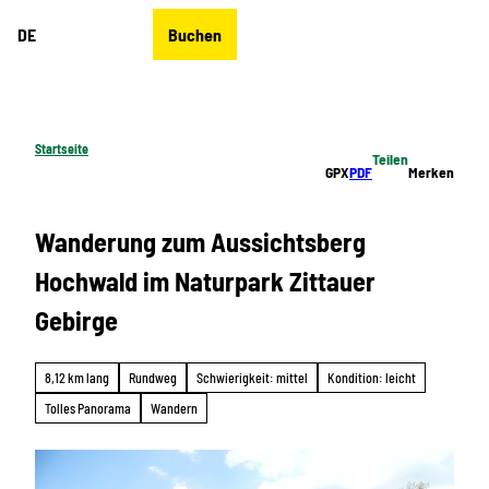
Z
DE
Buchen
u
Merkzettel
Suche
Menü
m
I
n
h
Startseite
Teilen
a
GPX
PDF
Merken
l
t
Wanderung zum Aussichtsberg
Hochwald im Naturpark Zittauer
Gebirge
8,12 km lang
Rundweg
Schwierigkeit: mittel
Kondition: leicht
Tolles Panorama
Wandern