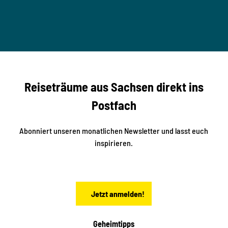
u
M
T
n
B
t
-
© Ma
a
S
rko U
nger
t
studi
i
o2me
r
dia
n
e
b
c
Reiseträume aus Sachsen direkt ins
k
i
e
k
Postfach
n
e
i
n
n
S
Abonniert unseren monatlichen Newsletter und lasst euch
a
inspirieren.
c
h
s
e
n
Jetzt anmelden!
Geheimtipps