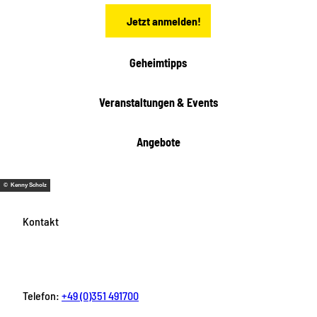
n
Jetzt anmelden!
Geheimtipps
Veranstaltungen & Events
Angebote
© Kenny Scholz
Kontakt
Telefon:
+49 (0)351 491700