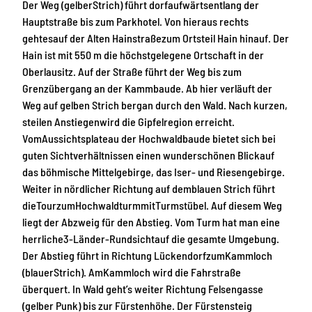
Der Weg (gelberStrich) führt dorfaufwärtsentlang der
Hauptstraße bis zum Parkhotel. Von hieraus rechts
gehtesauf der Alten Hainstraßezum Ortsteil Hain hinauf. Der
Hain ist mit 550 m die höchstgelegene Ortschaft in der
Oberlausitz. Auf der Straße führt der Weg bis zum
Grenzübergang an der Kammbaude. Ab hier verläuft der
Weg auf gelben Strich bergan durch den Wald. Nach kurzen,
steilen Anstiegenwird die Gipfelregion erreicht.
VomAussichtsplateau der Hochwaldbaude bietet sich bei
guten Sichtverhältnissen einen wunderschönen Blickauf
das böhmische Mittelgebirge, das Iser- und Riesengebirge.
Weiter in nördlicher Richtung auf demblauen Strich führt
dieTourzumHochwaldturmmitTurmstübel. Auf diesem Weg
liegt der Abzweig für den Abstieg. Vom Turm hat man eine
herrliche3-Länder-Rundsichtauf die gesamte Umgebung.
Der Abstieg führt in Richtung LückendorfzumKammloch
(blauerStrich). AmKammloch wird die Fahrstraße
überquert. In Wald geht’s weiter Richtung Felsengasse
(gelber Punk) bis zur Fürstenhöhe. Der Fürstensteig