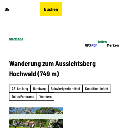
Z
DE
Buchen
u
Merkzettel
Suche
Menü
m
I
n
h
Startseite
Teilen
a
GPX
PDF
Merken
l
t
Wanderung zum Aussichtsberg
Hochwald (749 m)
7,51 km lang
Rundweg
Schwierigkeit: mittel
Kondition: leicht
Tolles Panorama
Wandern