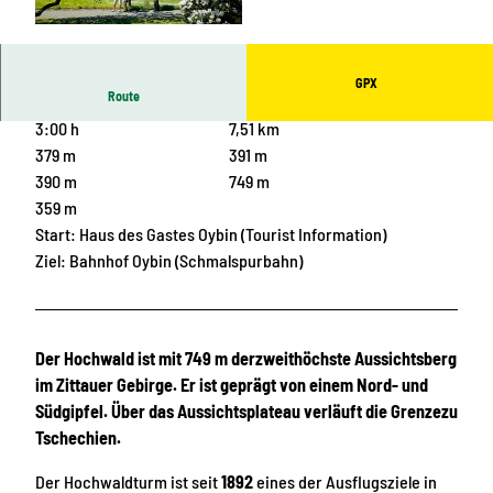
© Tourismuszentrum Naturpark Zittauer Gebirg
e, Das Landschaftswunderland Oberlausitz |
CC-BY-SA
GPX
Route
3:00 h
7,51 km
379 m
391 m
390 m
749 m
359 m
Start: Haus des Gastes Oybin (Tourist Information)
Ziel: Bahnhof Oybin (Schmalspurbahn)
Der Hochwald ist mit 749 m derzweithöchste Aussichtsberg
im Zittauer Gebirge. Er ist geprägt von einem Nord- und
Südgipfel. Über das Aussichtsplateau verläuft die Grenzezu
Tschechien.
Der Hochwaldturm ist seit
1892
eines der Ausflugsziele in