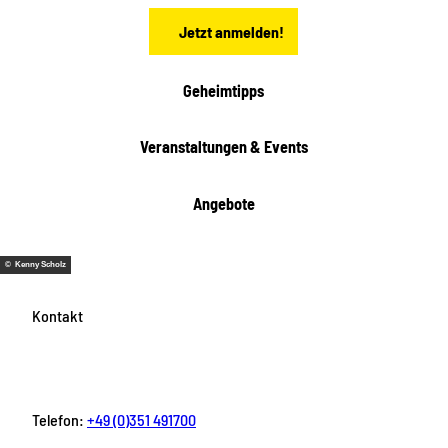
n
Jetzt anmelden!
Geheimtipps
Veranstaltungen & Events
Angebote
© Kenny Scholz
Kontakt
Telefon:
+49 (0)351 491700