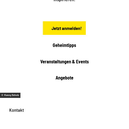
c
h
s
e
n
Jetzt anmelden!
Geheimtipps
Veranstaltungen & Events
Angebote
© Kenny Scholz
Kontakt