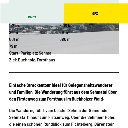
GPX
Route
1:21 h
5,08 km
© Gemeinde Sehmatal, Gemeinde Sehmatal |
© YR, Gemeinde Sehmatal |
CC-BY-SA
CC-BY-SA
85 m
69 m
601 m
680 m
79 m
Start: Parkplatz Sehma
© Katja Steigerwald, Gemeinde Sehmatal
Ziel: Buchholz, Forsthaus
Einfache Streckentour ideal für Gelegensheitswanderer
und Familien. Die Wanderung führt aus dem Sehmatal über
den Firstenweg zum Forsthaus im Buchholzer Wald.
Die Wanderng führt vom Ortsteil Sehma der Gemeinde
Sehmatal hinauf zum Firtsenweg. Über die Sehmaer Höhe,
die einen schönen Rundblick zum Fichtelberg, Bärenstein