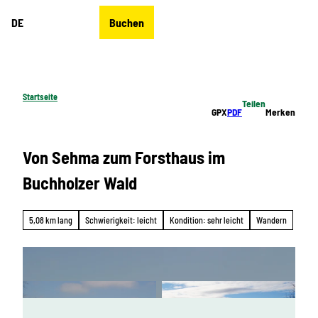
Z
DE
Buchen
u
Merkzettel
Suche
Menü
m
I
n
h
Startseite
Teilen
a
GPX
PDF
Merken
l
t
Von Sehma zum Forsthaus im
Buchholzer Wald
5,08 km lang
Schwierigkeit: leicht
Kondition: sehr leicht
Wandern