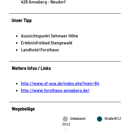
428 Annaberg - Neudorf
Unser Tipp
Aussichtspunkt Sehmaer Höhe
Erlebnisfreibad Stangewald
Landhotel Forsthaus
Weitere Infos / Links
http://www.sf-ana.de/index.php?men=84
http://www.forsthaus-annaberg.de/
Wegebeläge
Unbekannt
Straße (6%)
(11%)