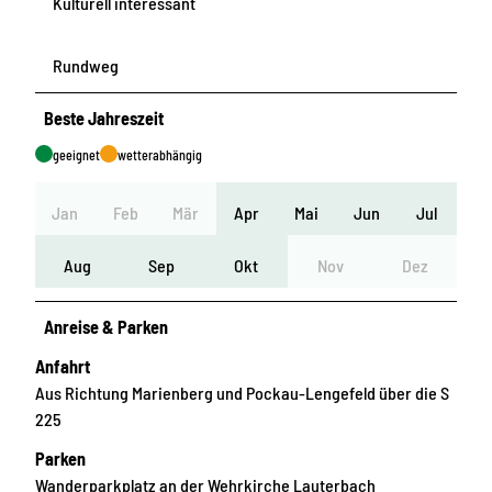
Kulturell interessant
Rundweg
Beste Jahreszeit
geeignet
wetterabhängig
Jan
Feb
Mär
Apr
Mai
Jun
Jul
Aug
Sep
Okt
Nov
Dez
Anreise & Parken
Anfahrt
Aus Richtung Marienberg und Pockau-Lengefeld über die S
225
Parken
Wanderparkplatz an der Wehrkirche Lauterbach