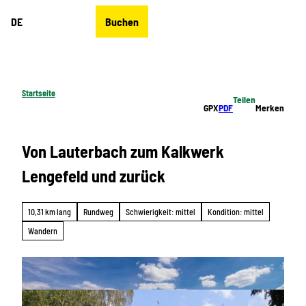
Z
DE
Buchen
u
Merkzettel
Suche
Menü
m
I
n
h
Startseite
Teilen
a
GPX
PDF
Merken
l
t
Von Lauterbach zum Kalkwerk
Lengefeld und zurück
10,31 km lang
Rundweg
Schwierigkeit: mittel
Kondition: mittel
Wandern