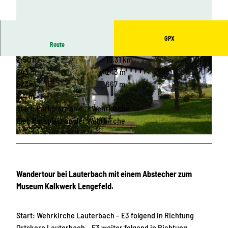
GPX
Route
2:50 h
10,31 km
243 m
243 m
523 m
667 m
144 m
Start: Parkplatz an der Wehrkirche
© 360grad-team, Stadtverwaltung Marienberg
Ziel: Parkplatz an der Wehrkirche
© Stadtverwaltung Marienberg
Wandertour bei Lauterbach mit einem Abstecher zum
Museum Kalkwerk Lengefeld.
Start: Wehrkirche Lauterbach – E3 folgend in Richtung
Ortskern Lauterbach – E3 weiter folgend in Richtung