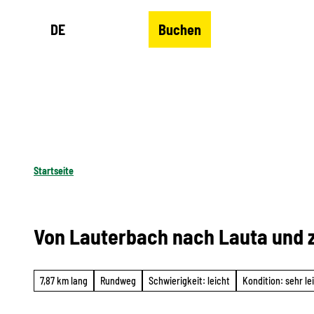
Z
DE
Buchen
u
Merkzettel
Suche
Menü
m
I
n
h
a
l
Startseite
t
Von Lauterbach nach Lauta und 
7,87 km lang
Rundweg
Schwierigkeit: leicht
Kondition: sehr le