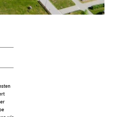
chsten
ert
aer
be
gen wir