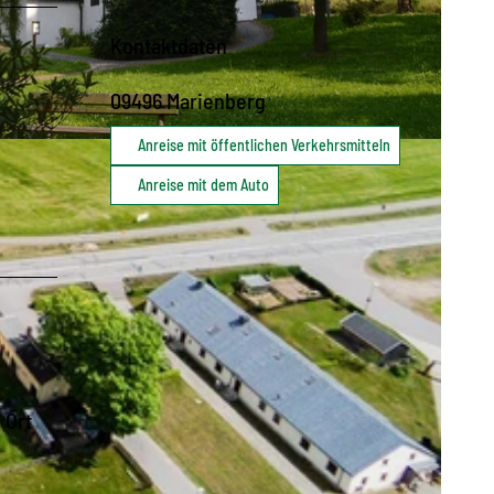
Kontaktdaten
09496
Marienberg
Anreise mit öffentlichen Verkehrsmitteln
Anreise mit dem Auto
 Ort