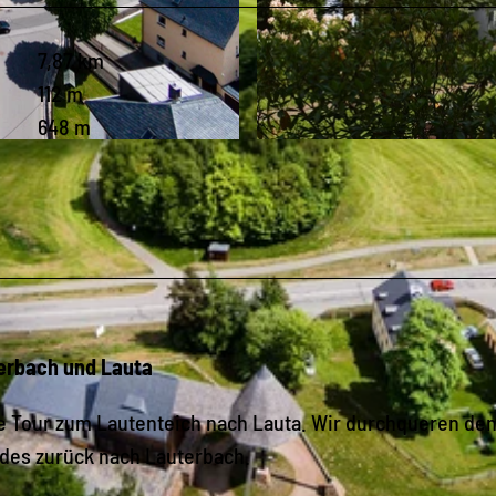
7,87 km
112 m
648 m
© Stadtverwaltung Marienberg
terbach und Lauta
e Tour zum Lautenteich nach Lauta. Wir durchqueren den
ldes zurück nach Lauterbach.