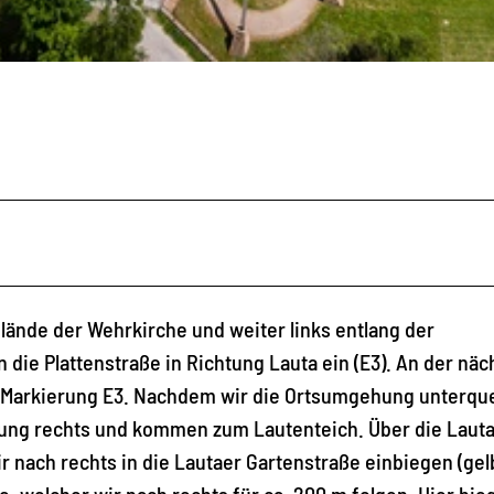
lände der Wehrkirche und weiter links entlang der
n die Plattenstraße in Richtung Lauta ein (E3). An der nä
r Markierung E3. Nachdem wir die Ortsumgehung unterqu
lung rechts und kommen zum Lautenteich. Über die Laut
r nach rechts in die Lautaer Gartenstraße einbiegen (gel
e, welcher wir nach rechts für ca. 200 m folgen. Hier bie