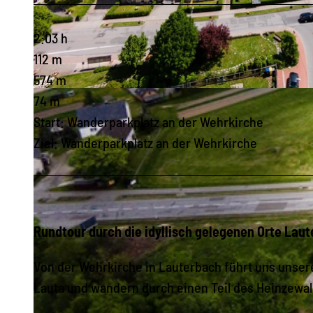
2:03 h
112 m
574 m
© 360grad-team, Stadtverwaltung Marienberg
74 m
Start: Wanderparkplatz an der Wehrkirche
Ziel: Wanderparkplatz an der Wehrkirche
Rundtour durch die idyllisch gelegenen Orte Lau
Von der Wehrkirche in Lauterbach führt uns unser
Lauta und wandern durch einen Teil des Heinzewa