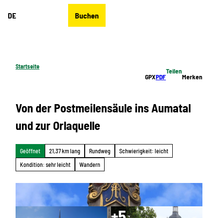
Z
DE
Buchen
u
Merkzettel
Suche
Menü
m
I
n
h
Startseite
Teilen
a
GPX
PDF
Merken
l
t
Von der Postmeilensäule ins Aumatal
und zur Orlaquelle
Geöffnet
21,37 km lang
Rundweg
Schwierigkeit: leicht
Kondition: sehr leicht
Wandern