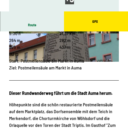
GPX
Route
5:30 h
21,37 km
© Archiv TVV / Felix Hafenrichter, CreativeWork
© Archiv Stadt Auma-Weidatal |
CC-BY-SA
s Felix Hafenrichter |
CC-BY-SA
264 m
282 m
325 m
437 m
112 m
Start: Postmeilensäule am Markt in Auma
© Archiv TVV / Ulrike Meister |
CC-BY-SA
Ziel: Postmeilensäule am Markt in Auma
Dieser Rundwanderweg führt um die Stadt Auma herum.
Höhepunkte sind die schön restaurierte Postmeilensäule
auf dem Marktplatz, das Dorfsensemble mit dem Teich in
Merkendorf, die Chorturmkirche von Wöhlsdorf und die
Orlaquelle vor den Toren der Stadt Triptis. Im Gasthof "Zum