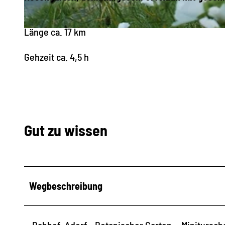
Länge ca. 17 km
© Archiv Gemeinde Bad Brambach |
CC-BY-SA
Gehzeit ca. 4,5 h
Gut zu wissen
Wegbeschreibung
Bahhof Adorf - Botanischer Garten - Miniturscha