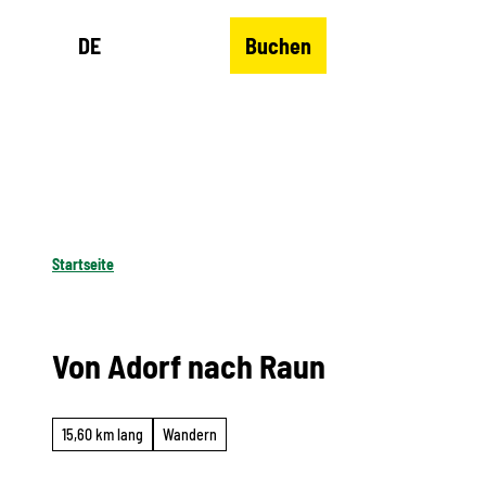
Z
DE
Buchen
u
Merkzettel
Suche
Menü
m
I
n
h
a
l
Startseite
t
Von Adorf nach Raun
15,60 km lang
Wandern