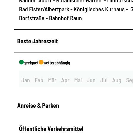
Bad Elster/Albertpark - Königlisches Kurhaus - 
Dorfstraße - Bahnhof Raun
Beste Jahreszeit
geeignet
wetterabhängig
Jan
Feb
Mär
Apr
Mai
Jun
Jul
Aug
Se
Anreise & Parken
Öffentliche Verkehrsmittel