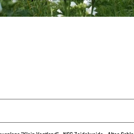
uanlage "Klein Vogtland" - NSG Zeidelweide - Altes Schlo