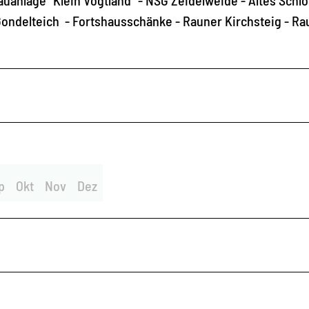
Gondelteich - Fortshausschänke - Rauner Kirchsteig - Ra
p
Okt
Nov
Dez