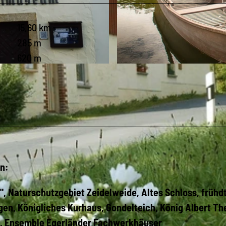
15,60 km
285 m
620 m
© Archiv Osterpfad Vogtland / Jan Bräuer |
CC-BY-SA
n:
, Naturschutzgebiet Zeidelweide, Altes Schloss, frühdt
agen, Königliches Kurhaus, Gondelteich, König Albert Th
l. Ensemble Egerländer Fachwerkhäuser