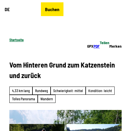
Z
DE
Buchen
u
Merkzettel
Suche
Menü
m
I
n
h
Startseite
Teilen
a
GPX
PDF
Merken
l
t
Vom Hinteren Grund zum Katzenstein
und zurück
4,33 km lang
Rundweg
Schwierigkeit: mittel
Kondition: leicht
Tolles Panorama
Wandern