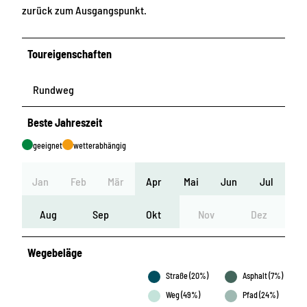
zurück zum Ausgangspunkt.
Toureigenschaften
Rundweg
Beste Jahreszeit
geeignet
wetterabhängig
Jan
Feb
Mär
Apr
Mai
Jun
Jul
Aug
Sep
Okt
Nov
Dez
Wegebeläge
Straße (20%)
Asphalt (7%)
Weg (49%)
Pfad (24%)