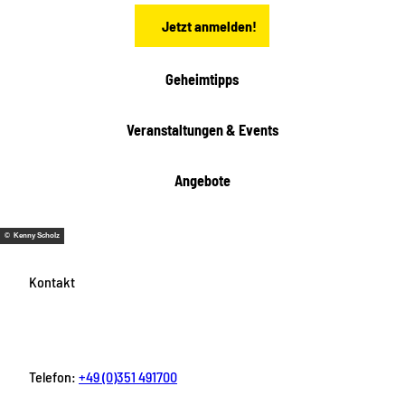
n
Jetzt anmelden!
Geheimtipps
Veranstaltungen & Events
Angebote
© Kenny Scholz
Kontakt
Telefon:
+49 (0)351 491700