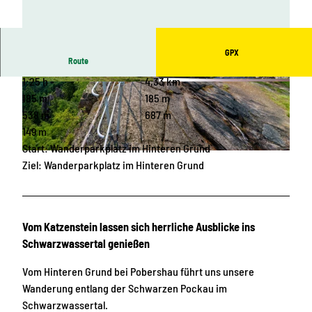
GPX
Route
1:25 h
4,33 km
© Stadtverwaltung Marienberg
© Stadtverwaltung Marienberg
185 m
185 m
538 m
687 m
149 m
Start: Wanderparkplatz im Hinteren Grund
© 360grad-team, Stadtverwaltung Marienberg
Ziel: Wanderparkplatz im Hinteren Grund
Vom Katzenstein lassen sich herrliche Ausblicke ins
Schwarzwassertal genießen
Vom Hinteren Grund bei Pobershau führt uns unsere
Wanderung entlang der Schwarzen Pockau im
Schwarzwassertal.