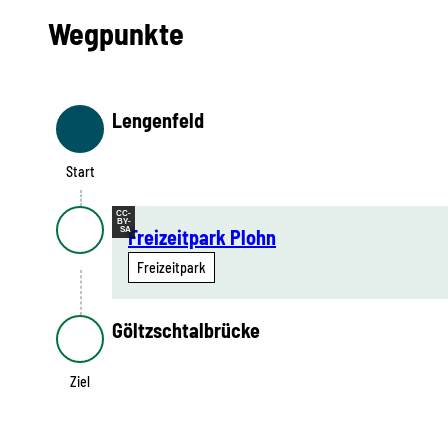
Wegpunkte
Lengenfeld
Start
Start
CC-
BY-
SA
Freizeitpark Plohn
Freizeitpark
Göltzschtalbrücke
Ziel
Ziel