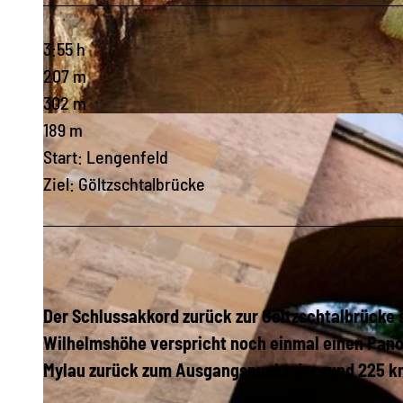
3:55 h
207 m
302 m
© Archiv Stadt Reichenbach | KI-optimiert |
CC-BY-ND
189 m
Start: Lengenfeld
Ziel: Göltzschtalbrücke
Der Schlussakkord zurück zur Göltzschtalbrücke s
Wilhelmshöhe verspricht noch einmal einen Pano
Mylau zurück zum Ausgangspunkt der rund 225 km