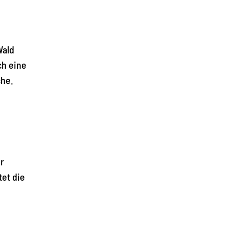
Wald
ch eine
che.
r
tet die