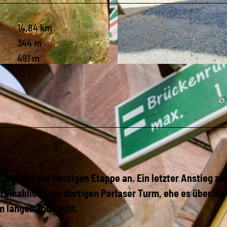
14,84 km
344 m
491 m
© Stadt Treuen, P. Kober |
CC-BY-SA
teht auf der heutigen Etappe an. Ein letzter Anstieg zu
ramablick vom dortigen Perlaser Turm, ehe es über die
 langen Tour geht.