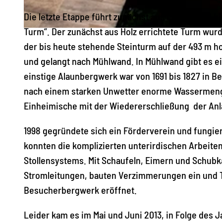
Die letzte Etappe führt zunächst aus Lengenfeld 
Turm”. Der zunächst aus Holz errichtete Turm wurd
© Archiv TVV, C.Beer |
CC-BY-SA
der bis heute stehende Steinturm auf der 493 m h
und gelangt nach Mühlwand. In Mühlwand gibt es ei
einstige Alaunbergwerk war von 1691 bis 1827 in B
nach einem starken Unwetter enorme Wassermengen 
Einheimische mit der Wiedererschließung der An
1998 gegründete sich ein Förderverein und fungie
konnten die komplizierten unterirdischen Arbei
Stollensystems. Mit Schaufeln, Eimern und Schubkar
Stromleitungen, bauten Verzimmerungen ein und T
Besucherbergwerk eröffnet.
Leider kam es im Mai und Juni 2013, in Folge des