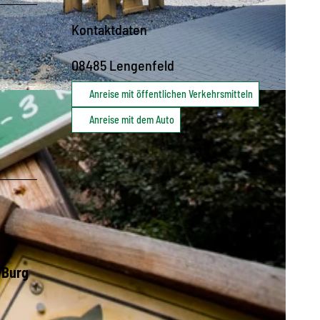
Kontaktdaten
08485
Lengenfeld
Anreise mit öffentlichen Verkehrsmitteln
Anreise mit dem Auto
r
 Burg