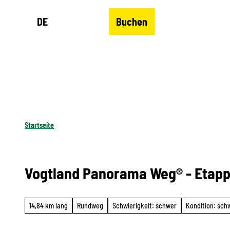
Z
DE
Buchen
u
Merkzettel
Suche
Menü
m
I
n
h
a
l
Startseite
t
Vogtland Panorama Weg® - Etapp
14,84 km lang
Rundweg
Schwierigkeit: schwer
Kondition: sch