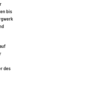
r
ten bis
ergwerk
nd
auf
r
er des