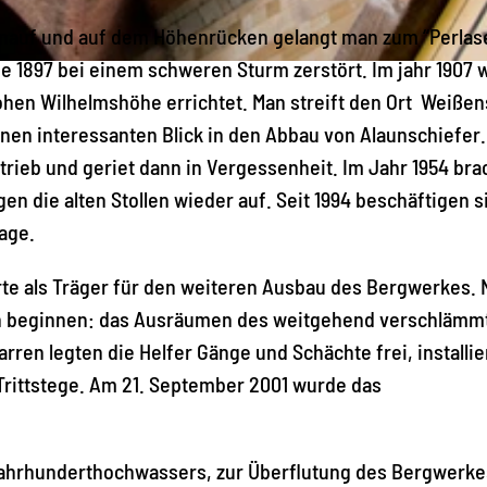
hinauf und auf dem Höhenrücken gelangt man zum “Perlas
e 1897 bei einem schweren Sturm zerstört. Im jahr 1907
ohen Wilhelmshöhe errichtet. Man streift den Ort Weiße
nen interessanten Blick in den Abbau von Alaunschiefer.
etrieb und geriet dann in Vergessenheit. Im Jahr 1954 br
die alten Stollen wieder auf. Seit 1994 beschäftigen s
lage.
rte als Träger für den weiteren Ausbau des Bergwerkes.
ten beginnen: das Ausräumen des weitgehend verschlämm
ren legten die Helfer Gänge und Schächte frei, installie
rittstege. Am 21. September 2001 wurde das
 Jahrhunderthochwassers, zur Überflutung des Bergwerk