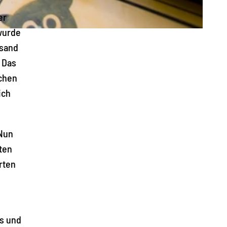
er
 wurde
nsand
 Das
achen
ich
 Nun
ten
rten
es und