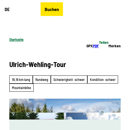
Z
DE
Buchen
u
Merkzettel
Suche
Menü
m
I
n
h
Startseite
Teilen
a
GPX
PDF
Merken
l
t
Ulrich-Wehling-Tour
18,16 km lang
Rundweg
Schwierigkeit: schwer
Kondition: schwer
Mountainbike