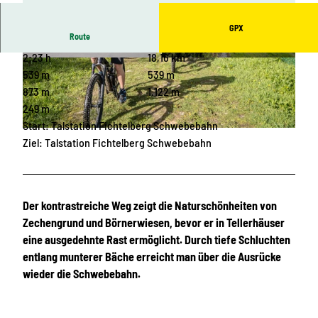
GPX
Route
2:23 h
18,16 km
© Michael Erler, Gästeinformation Kurort Ober
© Dennis Stratmann, TV Erzgebirge |
wiesenthal
CC-BY-SA
539 m
539 m
873 m
1.122 m
249 m
Start: Talstation Fichtelberg Schwebebahn
© Dennis Stratmann, TV Erzgebirge
Ziel: Talstation Fichtelberg Schwebebahn
Der kontrastreiche Weg zeigt die Naturschönheiten von
Zechengrund und Börnerwiesen, bevor er in Tellerhäuser
eine ausgedehnte Rast ermöglicht. Durch tiefe Schluchten
entlang munterer Bäche erreicht man über die Ausrücke
wieder die Schwebebahn.