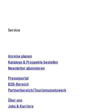
a
n
o
i
i
c
s
u
n
n
e
t
T
t
k
b
a
u
e
e
o
g
b
r
d
Service
o
r
e
e
i
k
a
s
n
m
t
Anreise planen
Kataloge & Prospekte bestellen
Newsletter abonnieren
Presseportal
B2B-Bereich
Partnerbereich/Tourismusnetzwerk
Über uns
Jobs & Karriere