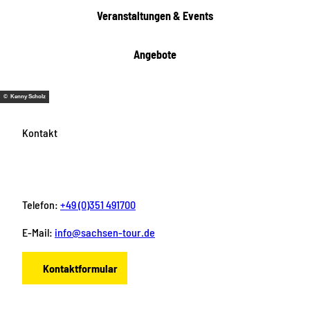
Veranstaltungen & Events
Angebote
© Kenny Scholz
Kontakt
Telefon:
+49 (0)351 491700
E-Mail:
info@sachsen-tour.de
Kontaktformular
F
I
Y
P
L