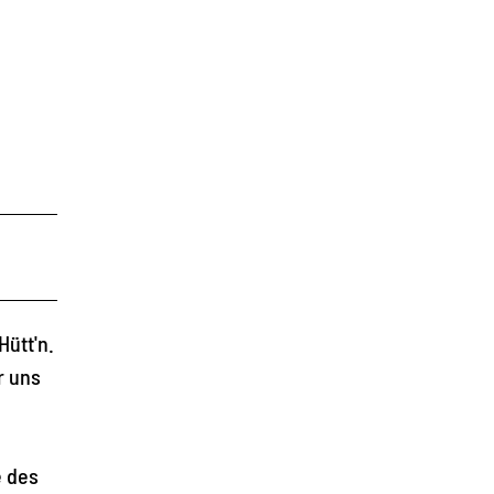
ütt'n.
r uns
e des