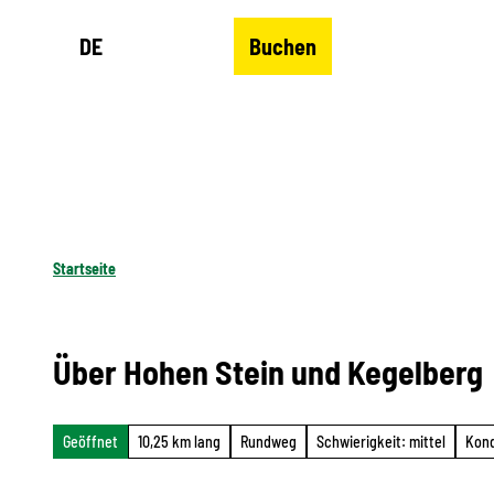
Z
DE
Buchen
u
Merkzettel
Suche
Menü
m
I
n
h
a
l
Startseite
t
Über Hohen Stein und Kegelberg
Geöffnet
10,25 km lang
Rundweg
Schwierigkeit: mittel
Kond