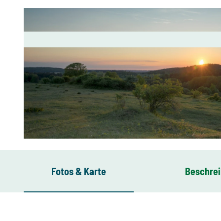
© Archiv TVV, T. Peisker |
CC-BY-SA
Fotos & Karte
Beschre