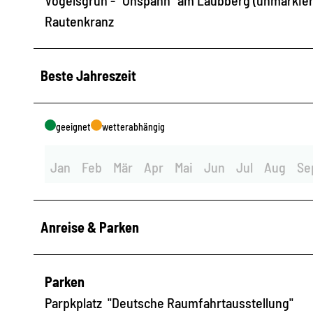
Rautenkranz
Beste Jahreszeit
geeignet
wetterabhängig
Jan
Feb
Mär
Apr
Mai
Jun
Jul
Aug
Se
Anreise & Parken
Parken
Parpkplatz "Deutsche Raumfahrtausstellung"