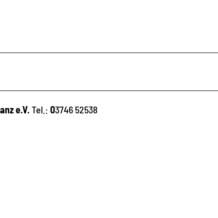
anz e.V.
Tel.:
0
3746 52538