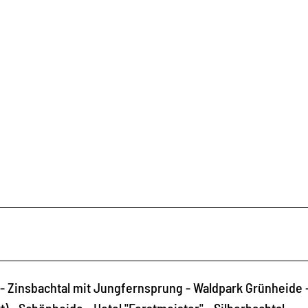
- Zinsbachtal mit Jungfernsprung - Waldpark Grünheide 
 - Schönheide - Hotel "Forstmeister" - Silberbachtal -