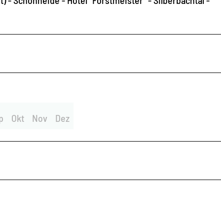
p
Okt
Nov
Dez