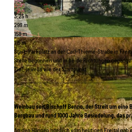
3:25 h
299 m
158 m
© Tilo Harder, Stadt Freital |
CC-BY-SA
115 m
Start: Parkplatz an der Carl-Thieme-Straße in Frei
Stelle begonnen und in beide Richtungen gegang
Ziel: jeweils wie der Startpunkt
Weinbau seit Bischoff Benno, der Streit um eine
Bergbau und rund 1000 Jahre Besiedelung, das pr
An den Hängen nördlich vom heutigen Freital gab 