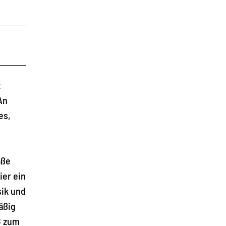
t
An
es,
aße
ier ein
sik und
äßig
8 zum