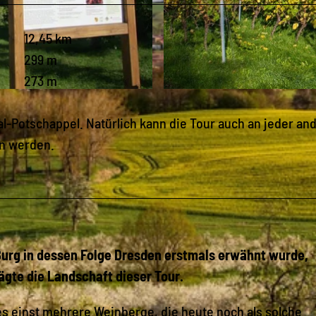
12,45 km
299 m
273 m
© Tilo Harder, Stadt Freital |
CC-BY-SA
tal-Potschappel. Natürlich kann die Tour auch an jeder an
en werden.
 Burg in dessen Folge Dresden erstmals erwähnt wurde,
ägte die Landschaft dieser Tour.
es einst mehrere Weinberge, die heute noch als solche