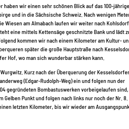
er haben wir einen sehr schönen Blick auf das 100-jährig
ebirge und in die Sächsische Schweiz. Nach wenigen Mete
die Wiesen am Almabach laufen wir weiter nach Kohlsdorf
eht eine mittels Kettensäge geschnitzte Bank und lädt 
 folgend kommen wir nach einem Kilometer am Kultur- u
berqueren später die große Hauptstraße nach Kesselsdo
fer Hof, wo man sich wunderbar stärken kann.
g Wurgwitz. Kurz nach der Überquerung der Kesselsdorfe
Wanderweg (Edgar-Rudolph-Weg) ein und folgen nun der
1904 gegründeten Bombastuswerken vorbeigelaufen sind,
m Gelben Punkt und folgen nach links nur noch der Nr. 8.
inen letzten Kilometer, bis wir wieder am Ausgangspunk