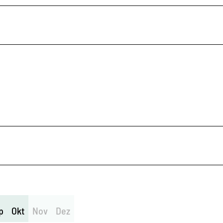
p
Okt
Nov
Dez