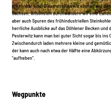
erkennbar sind. Diese streifen wir ebenso wie de
Sachsen. Ansonsten durchwandern wir eine Landsch
© Tilo Harder, Stadt Freital |
CC-BY-SA
aber auch Spuren des frühindustriellen Steinkohl
herrliche Ausblicke auf das Döhlener Becken und 
Pesterwitz kann man bei guter Sicht sogar bis ins
Zwischendurch laden mehrere kleine und gemütlich
der kann auch nach etwa der Hälfte eine Abkürzun
"aufheben".
Wegpunkte