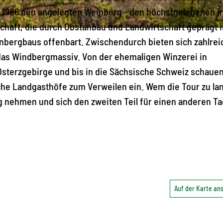
n 1986 neu angelegten Weinberg - den höchstgelegenen i
aft, die durch Obstanbau und Landwirtschaft geprägt i
enbergbaus offenbart. Zwischendurch bieten sich zahlrei
das Windbergmassiv. Von der ehemaligen Winzerei in
 Osterzgebirge und bis in die Sächsische Schweiz schauen
e Landgasthöfe zum Verweilen ein. Wem die Tour zu lang
g nehmen und sich den zweiten Teil für einen anderen Ta
Auf der Karte a