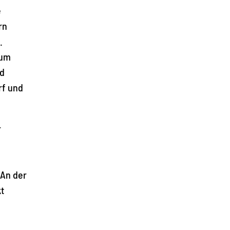
e
rn
.
zum
nd
rf und
r
 An der
t