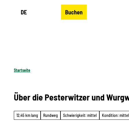
Z
DE
Buchen
u
Merkzettel
Suche
Menü
m
I
n
h
a
l
Startseite
t
Über die Pesterwitzer und Wurg
12,45 km lang
Rundweg
Schwierigkeit: mittel
Kondition: mittel