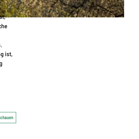
n
st,
che
.
 ist,
g
nschauen