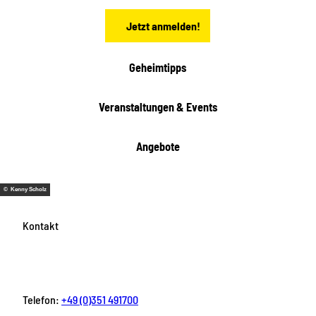
n
Jetzt anmelden!
Geheimtipps
Veranstaltungen & Events
Angebote
© Kenny Scholz
Kontakt
Telefon:
+49 (0)351 491700