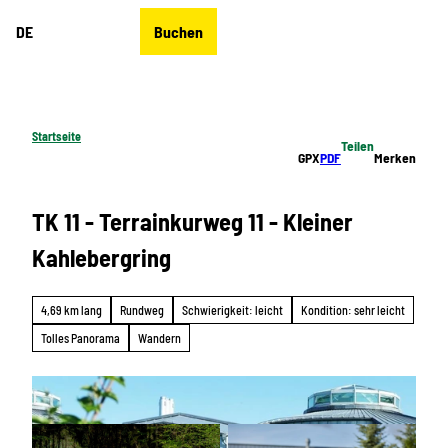
Z
DE
Buchen
u
Merkzettel
Suche
Menü
m
I
n
h
Startseite
Teilen
a
GPX
PDF
Merken
l
t
TK 11 - Terrainkurweg 11 - Kleiner
Kahlebergring
4,69 km lang
Rundweg
Schwierigkeit: leicht
Kondition: sehr leicht
Tolles Panorama
Wandern