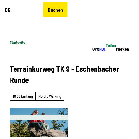
Z
DE
Buchen
u
Merkzettel
Suche
Menü
m
I
n
h
Startseite
Teilen
a
GPX
PDF
Merken
l
t
Terrainkurweg TK 9 - Eschenbacher
Runde
10,89 km lang
Nordic Walking