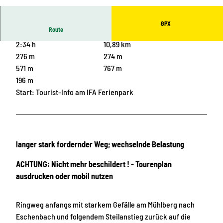
© J&J, Schöneck Tourismus |
CC-BY-ND
GPX
Route
2:34 h
10,89 km
276 m
274 m
571 m
767 m
196 m
Start: Tourist-Info am IFA Ferienpark
langer stark fordernder Weg; wechselnde Belastung
ACHTUNG: Nicht mehr beschildert ! - Tourenplan
ausdrucken oder mobil nutzen
Ringweg anfangs mit starkem Gefälle am Mühlberg nach
Eschenbach und folgendem Steilanstieg zurück auf die