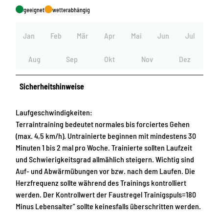
geeignet
wetterabhängig
Jan
Feb
Mär
Apr
Mai
Jun
Jul
Aug
Sep
Okt
Nov
Dez
Sicherheitshinweise
Laufgeschwindigkeiten:
Terraintraining bedeutet normales bis forciertes Gehen
(max. 4,5 km/h). Untrainierte beginnen mit mindestens 30
Minuten 1 bis 2 mal pro Woche. Trainierte sollten Laufzeit
und Schwierigkeitsgrad allmählich steigern. Wichtig sind
Auf- und Abwärmübungen vor bzw. nach dem Laufen. Die
Herzfrequenz sollte während des Trainings kontrolliert
werden. Der Kontrollwert der Faustregel Trainigspuls=180
Minus Lebensalter" sollte keinesfalls überschritten werden.