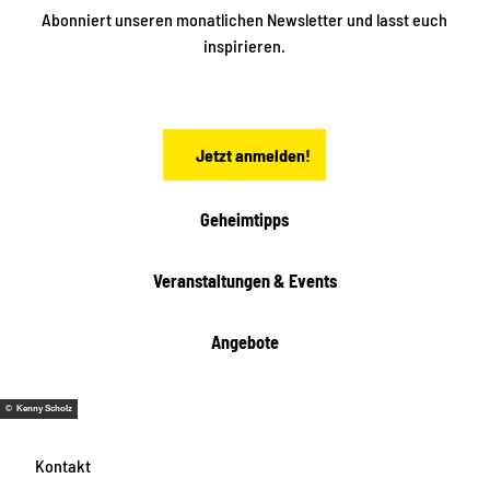
n
S
Abonniert unseren monatlichen Newsletter und lasst euch
a
inspirieren.
c
h
s
e
n
Jetzt anmelden!
Geheimtipps
Veranstaltungen & Events
Angebote
© Kenny Scholz
Kontakt