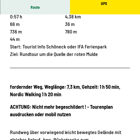
GPX
Route
0:57 h
4,38 km
66 m
36 m
736 m
780 m
44 m
Start: Tourist Info Schöneck oder IFA Ferienpark
Ziel: Rundtour um die Quelle der roten Mulde
fordernder Weg, Weglänge: 7,3 km, Gehzeit: 1 h 50 min,
Nordic Walking 1 h 20 min
ACHTUNG: Nicht mehr begeschildert ! - Tourenplan
ausdrucken oder mobil nutzen
Rundweg über vorwiegend leicht bewegtes Gelände mit
gleicher Anlauf- bzw. Rückstrecke zum