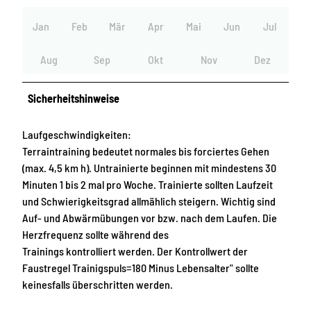
Jan
Feb
Mär
Apr
Mai
Jun
Jul
Aug
Sep
Okt
Nov
Dez
Sicherheitshinweise
Laufgeschwindigkeiten:
Terraintraining bedeutet normales bis forciertes Gehen
(max. 4,5 km h). Untrainierte beginnen mit mindestens 30
Minuten 1 bis 2 mal pro Woche. Trainierte sollten Laufzeit
und Schwierigkeitsgrad allmählich steigern. Wichtig sind
Auf- und Abwärmübungen vor bzw. nach dem Laufen. Die
Herzfrequenz sollte während des
Trainings kontrolliert werden. Der Kontrollwert der
Faustregel Trainigspuls=180 Minus Lebensalter" sollte
keinesfalls überschritten werden.