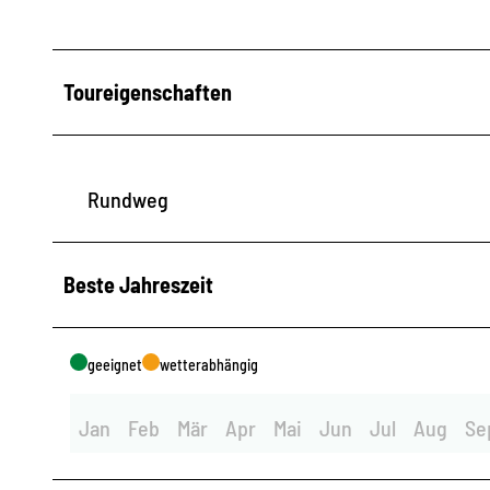
Toureigenschaften
Rundweg
Beste Jahreszeit
geeignet
wetterabhängig
Jan
Feb
Mär
Apr
Mai
Jun
Jul
Aug
Se