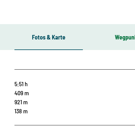
Fotos & Karte
Wegpun
5:51 h
409 m
921 m
138 m