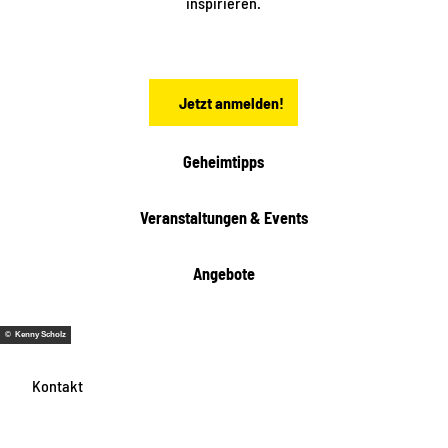
inspirieren.
c
h
s
e
n
Jetzt anmelden!
Geheimtipps
Veranstaltungen & Events
Angebote
© Kenny Scholz
Kontakt