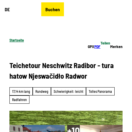
Z
DE
Buchen
u
Merkzettel
Suche
Menü
m
I
n
h
Startseite
Teilen
a
GPX
PDF
Merken
l
t
Teichetour Neschwitz Radibor - tura
hatow Njeswačidło Radwor
17,14 km lang
Rundweg
Schwierigkeit: leicht
Tolles Panorama
Radfahren