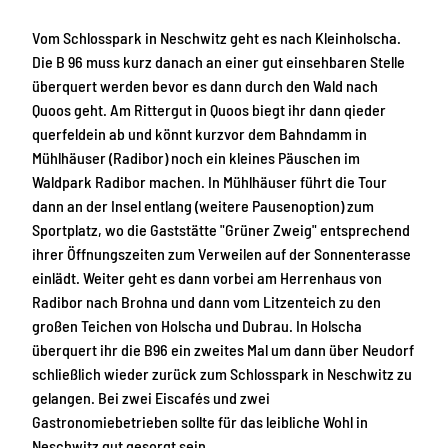
Vom Schlosspark in Neschwitz geht es nach Kleinholscha.
Die B 96 muss kurz danach an einer gut einsehbaren Stelle
überquert werden bevor es dann durch den Wald nach
Quoos geht. Am Rittergut in Quoos biegt ihr dann qieder
querfeldein ab und könnt kurzvor dem Bahndamm in
Mühlhäuser (Radibor) noch ein kleines Päuschen im
Waldpark Radibor machen. In Mühlhäuser führt die Tour
dann an der Insel entlang (weitere Pausenoption) zum
Sportplatz, wo die Gaststätte "Grüner Zweig" entsprechend
ihrer Öffnungszeiten zum Verweilen auf der Sonnenterasse
einlädt. Weiter geht es dann vorbei am Herrenhaus von
Radibor nach Brohna und dann vom Litzenteich zu den
großen Teichen von Holscha und Dubrau. In Holscha
überquert ihr die B96 ein zweites Mal um dann über Neudorf
schließlich wieder zurück zum Schlosspark in Neschwitz zu
gelangen. Bei zwei Eiscafés und zwei
Gastronomiebetrieben sollte für das leibliche Wohl in
Neschwitz gut gesorgt sein.