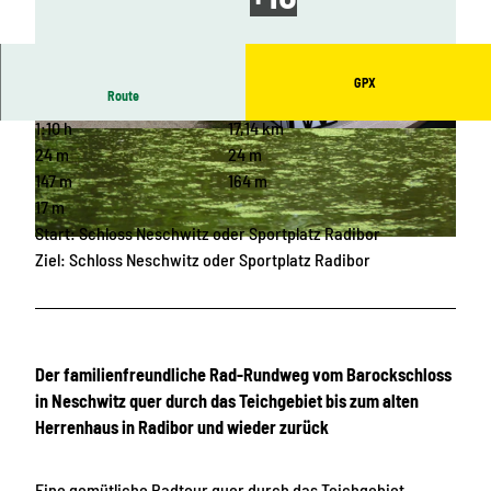
GPX
Route
1:10 h
17,14 km
© OHTL e.V., Das Landschaftswunderland Ober
© Heimatmuseum Neschwitz |
CC-BY-SA
lausitz |
CC-BY-SA
24 m
24 m
147 m
164 m
17 m
Start: Schloss Neschwitz oder Sportplatz Radibor
© OHTL e.V., Das Landschaftswunderland Oberlausitz |
CC-BY-SA
Ziel: Schloss Neschwitz oder Sportplatz Radibor
Der familienfreundliche Rad-Rundweg
vom Barockschloss
in Neschwitz quer durch das Teichgebiet bis zum alten
Herrenhaus in Radibor und wieder zurück
Eine gemütliche Radtour quer durch das Teichgebiet