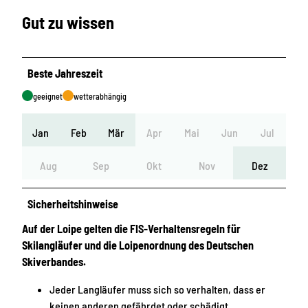
Gut zu wissen
Beste Jahreszeit
geeignet
wetterabhängig
Jan
Feb
Mär
Apr
Mai
Jun
Jul
Aug
Sep
Okt
Nov
Dez
Sicherheitshinweise
Auf der Loipe gelten die FIS-Verhaltensregeln für
Skilangläufer und die Loipenordnung des Deutschen
Skiverbandes.
Jeder Langläufer muss sich so verhalten, dass er
keinen anderen gefährdet oder schädigt.