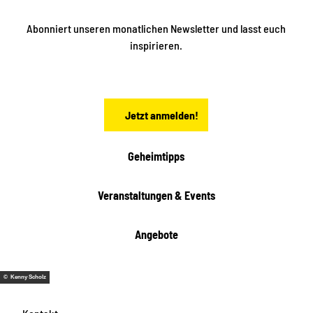
e
i
n
n
S
Abonniert unseren monatlichen Newsletter und lasst euch
a
inspirieren.
c
h
s
e
n
Jetzt anmelden!
Geheimtipps
Veranstaltungen & Events
Angebote
© Kenny Scholz