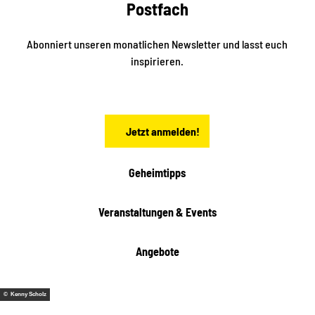
k
Postfach
n
e
i
n
n
S
Abonniert unseren monatlichen Newsletter und lasst euch
a
inspirieren.
c
h
s
e
n
Jetzt anmelden!
Geheimtipps
Veranstaltungen & Events
Angebote
© Kenny Scholz