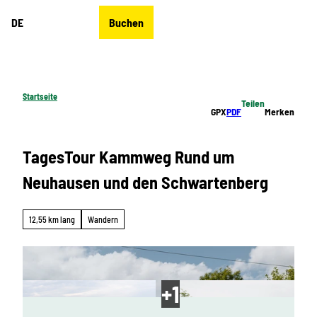
Z
DE
Buchen
u
Merkzettel
Suche
Menü
m
I
n
h
Startseite
Teilen
a
GPX
PDF
Merken
l
t
TagesTour Kammweg Rund um
Neuhausen und den Schwartenberg
12,55 km lang
Wandern