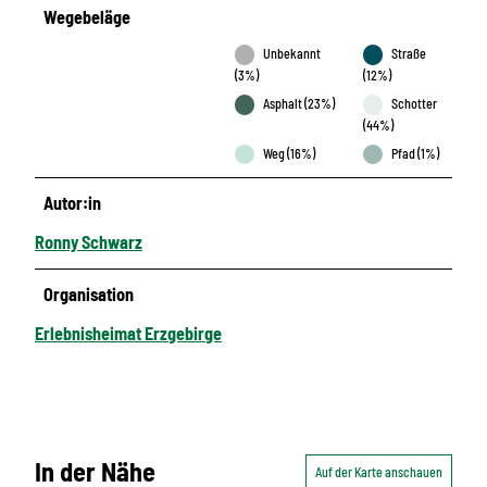
Wegebeläge
Unbekannt
Straße
(3%)
(12%)
Asphalt (23%)
Schotter
(44%)
Weg (16%)
Pfad (1%)
Autor:in
Ronny Schwarz
Organisation
Erlebnisheimat Erzgebirge
In der Nähe
Auf der Karte anschauen