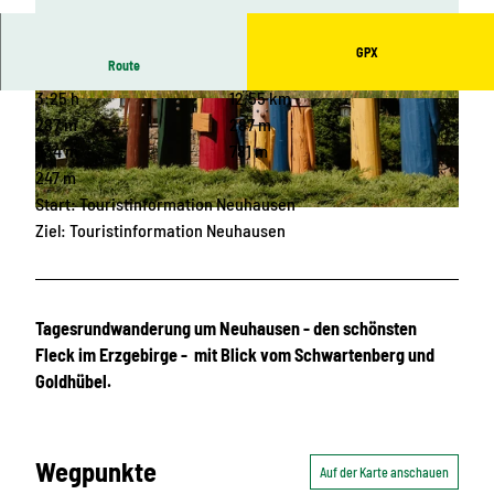
GPX
Route
3:25 h
12,55 km
© Dirk Rückschloss, Erlebnisheimat Erzgebirge
© Dirk Rückschloss, Erlebnisheimat Erzgebirge
|
CC-BY
|
CC-BY
287 m
287 m
534 m
781 m
247 m
Start: Touristinformation Neuhausen
© Hilde Lenaerts, Waldhotel Kreuztanne |
CC-BY
Ziel: Touristinformation Neuhausen
Tagesrundwanderung um Neuhausen - den schönsten
Fleck im Erzgebirge - mit Blick vom Schwartenberg und
Goldhübel.
Wegpunkte
Auf der Karte anschauen