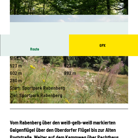
GPX
Route
5:55 h
21,99 km
523 m
523 m
602 m
882 m
280 m
Start: Sportpark Rabenberg
© Franziska Consolati, Erlebnisheimat Erzgebirge |
CC-BY
Ziel: Sportpark Rabenberg
© Birgit Knöbel, Erlebnisheimat Erzgebirge
Vom Rabenberg über den weiß-gelb-weiß markierten
Galgenflügel über den Oberdorfer Flügel bis zur Alten
Poststraße. Weiter auf dem Kammweg über Pachthaus