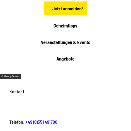
n
Jetzt anmelden!
Geheimtipps
Veranstaltungen & Events
Angebote
© Kenny Scholz
Kontakt
Telefon:
+49 (0)351 491700