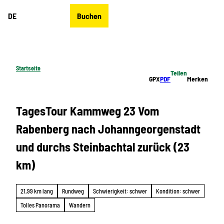
Z
DE
Buchen
u
Merkzettel
Suche
Menü
m
I
n
h
Startseite
Teilen
a
GPX
PDF
Merken
l
t
TagesTour Kammweg 23 Vom
Rabenberg nach Johanngeorgenstadt
und durchs Steinbachtal zurück (23
km)
21,99 km lang
Rundweg
Schwierigkeit: schwer
Kondition: schwer
Tolles Panorama
Wandern