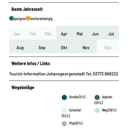
Beste Jahreszeit
geeignet
wetterabhängig
Jan
Feb
Mär
Apr
Mai
Jun
Jul
Aug
Sep
Okt
Nov
Dez
Weitere Infos / Links
Tourist-Information Johanngeorgenstadt Tel. 03773 888222
Wegebeläge
Straße (2%)
Asphalt
(25%)
Schotter
Weg (36%)
(32%)
Pfad (5%)