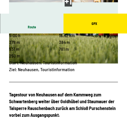
GPX
Route
5:00 h
18,42 km
© Dirk Rückschloss, Erlebnisheimat Erzgebirge
© D. Stratmann, Erlebnisheimat Erzgebirge |
|
CC-BY
CC-BY
378 m
384 m
531 m
781 m
250 m
Start: Neuhausen, Touristinformation
© Dirk Rückschloss, Erlebnisheimat Erzgebirge |
CC-BY
Ziel: Neuhausen, Touristinformation
Tagestour von Neuhausen auf dem Kammweg zum
Schwartenberg weiter über Goldhübel und Staumauer der
Talsperre Rauschenbach zurück am Schloß Purschenstein
vorbei zum Ausgangspunkt.