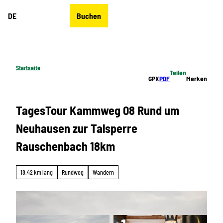
Z
DE
Buchen
u
Merkzettel
Suche
Menü
m
I
n
h
Startseite
Teilen
a
GPX
PDF
Merken
l
t
TagesTour Kammweg 08 Rund um
Neuhausen zur Talsperre
Rauschenbach 18km
18,42 km lang
Rundweg
Wandern