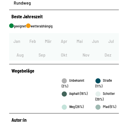
Rundweg
Beste Jahreszeit
geeignet
wetterabhängig
Jan
Feb
Mär
Apr
Mai
Jun
Jul
Aug
Sep
Okt
Nov
Dez
Wegebeläge
Unbekannt
Straße
(3%)
(11%)
Asphalt (16%)
Schotter
(39%)
Weg (26%)
Pfad (5%)
Autor:in