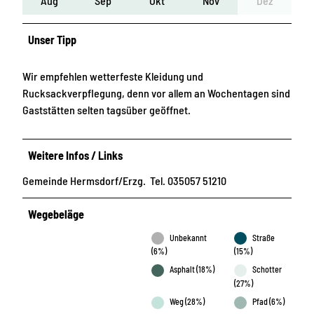
Aug
Sep
Okt
Nov
Dez
Unser Tipp
Wir empfehlen wetterfeste Kleidung und
Rucksackverpflegung, denn vor allem an Wochentagen sind
Gaststätten selten tagsüber geöffnet.
Weitere Infos / Links
Gemeinde Hermsdorf/Erzg. Tel. 035057 51210
Wegebeläge
Unbekannt
Straße
(6%)
(15%)
Asphalt (18%)
Schotter
(27%)
Weg (28%)
Pfad (6%)