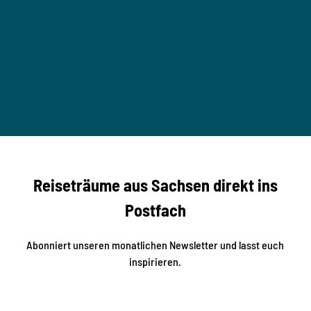
s
e
n
M
o
u
M
T
n
B
t
-
© Ma
a
S
rko U
nger
t
studi
i
o2me
r
dia
n
e
b
c
Reiseträume aus Sachsen direkt ins
k
i
e
k
Postfach
n
e
i
n
n
S
Abonniert unseren monatlichen Newsletter und lasst euch
a
inspirieren.
c
h
s
e