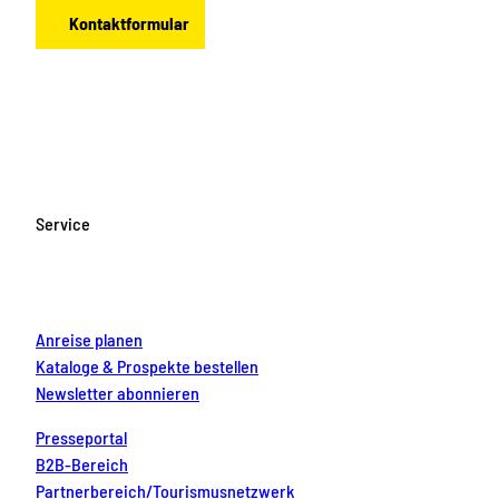
Kontaktformular
F
I
Y
P
L
a
n
o
i
i
c
s
u
n
n
e
t
T
t
k
b
a
u
e
e
o
g
b
r
d
Service
o
r
e
e
i
k
a
s
n
m
t
Anreise planen
Kataloge & Prospekte bestellen
Newsletter abonnieren
Presseportal
B2B-Bereich
Partnerbereich/Tourismusnetzwerk