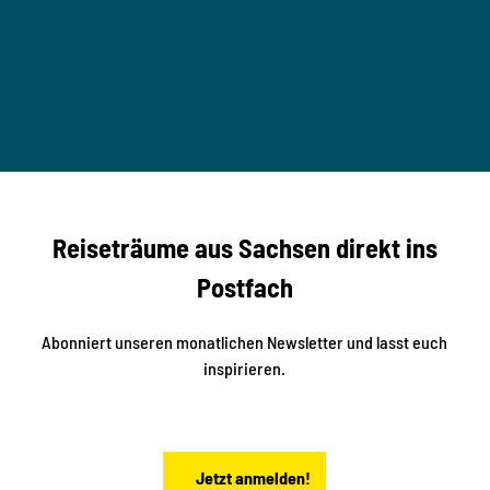
n
M
o
u
M
T
n
B
t
-
© Ma
a
S
rko U
nger
t
studi
i
o2me
r
dia
n
e
b
c
Reiseträume aus Sachsen direkt ins
k
i
e
k
Postfach
n
e
i
n
n
S
Abonniert unseren monatlichen Newsletter und lasst euch
a
inspirieren.
c
h
s
e
n
Jetzt anmelden!