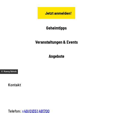
e
n
Jetzt anmelden!
Geheimtipps
Veranstaltungen & Events
Angebote
© Kenny Scholz
Kontakt
Telefon:
+49 (0)351 491700