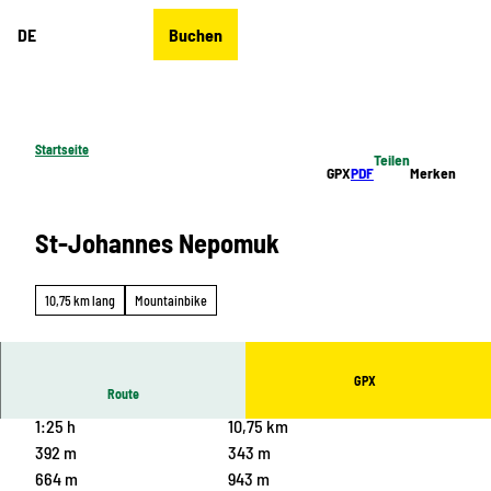
Z
DE
Buchen
u
Merkzettel
Suche
Menü
m
I
n
h
Startseite
Teilen
a
GPX
PDF
Merken
l
t
St-Johannes Nepomuk
10,75 km lang
Mountainbike
GPX
Route
1:25 h
10,75 km
392 m
343 m
664 m
943 m