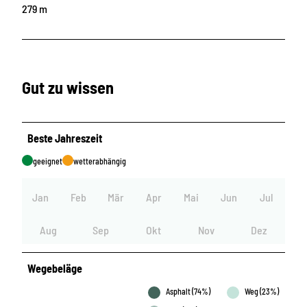
279 m
Gut zu wissen
Beste Jahreszeit
geeignet
wetterabhängig
Jan
Feb
Mär
Apr
Mai
Jun
Jul
Aug
Sep
Okt
Nov
Dez
Wegebeläge
Asphalt (74%)
Weg (23%)