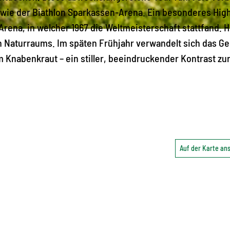
wie der Biathlon Sparkassen-Arena. Ein besonderes High
rena, in welcher 1967 die Weltmeisterschaft stattfand. 
en Naturraums. Im späten Frühjahr verwandelt sich das Ge
m Knabenkraut – ein stiller, beeindruckender Kontrast zu
Auf der Karte a