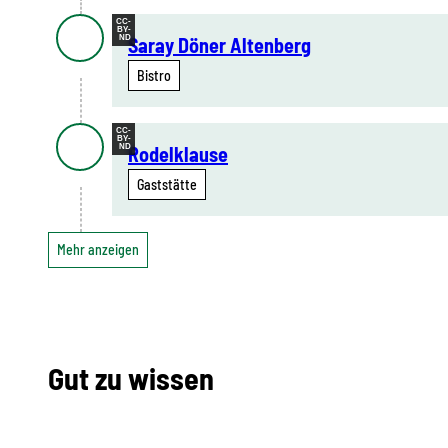
CC-
BY-
ND
Saray Döner Altenberg
Bistro
CC-
BY-
ND
Rodelklause
Gaststätte
Mehr anzeigen
Gut zu wissen