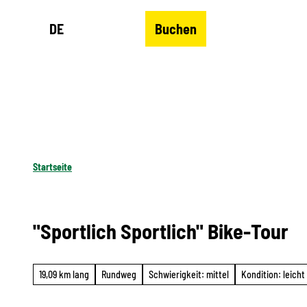
Z
DE
Buchen
u
Merkzettel
Suche
Menü
m
I
n
h
a
l
Startseite
t
"Sportlich Sportlich" Bike-Tour
19,09 km lang
Rundweg
Schwierigkeit: mittel
Kondition: leicht