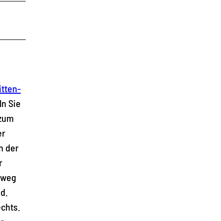
itten-
ln Sie
 zum
er
n der
r
ftweg
d.
echts.