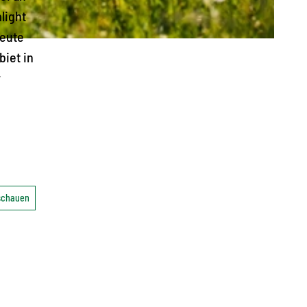
light
Heute
biet in
r
nschauen