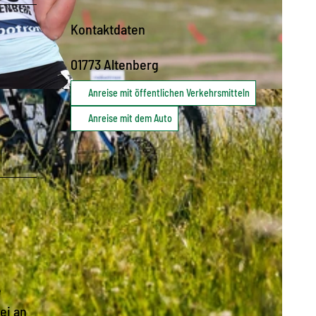
Kontaktdaten
01773
Altenberg
Anreise mit öffentlichen Verkehrsmitteln
C-BY-ND
Anreise mit dem Auto
s
e
ei an