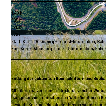
1:40 h
405 m
620 m
© Egbert Kamprath, Tourist-Information Altenberg |
CC-BY-ND
272 m
Start: Kurort Altenberg – Tourist-Information, Bah
Ziel: Kurort Altenberg – Tourist-Information, Bahn
Entlang der bekannten Rennschlitten- und Bobba
Altenberg ist vor allem als traditionsreicher Winte
Gastgeber von internationalen Wettkämpfen im Bob
bewegte Sportgeschichte der Region wunderbar en