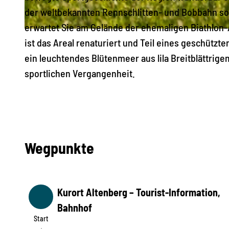
der weltbekannten Rennschlitten- und Bobbahn so
erwartet Sie am Gelände der ehemaligen Biathlon-A
© Phillip Maethner, Tourist-Information Altenberg |
CC-BY-ND
ist das Areal renaturiert und Teil eines geschützt
ein leuchtendes Blütenmeer aus lila Breitblättrige
sportlichen Vergangenheit.
Wegpunkte
Kurort Altenberg – Tourist-Information,
Start
Bahnhof
Start