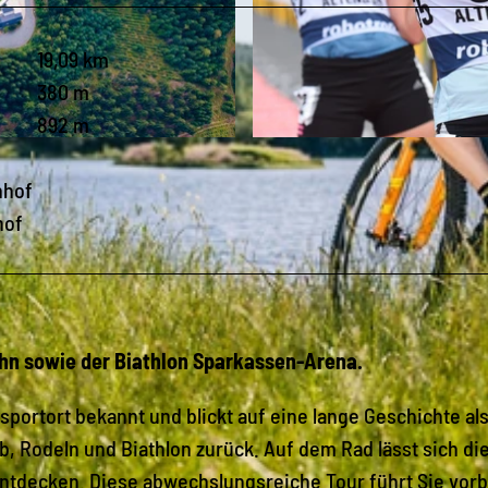
19,09 km
380 m
892 m
© Egberth Kamprath, Tourist-Information Altenberg |
C
nhof
hof
hn sowie der Biathlon Sparkassen-Arena.
rsportort bekannt und blickt auf eine lange Geschichte al
, Rodeln und Biathlon zurück. Auf dem Rad lässt sich di
tdecken. Diese abwechslungsreiche Tour führt Sie vorb