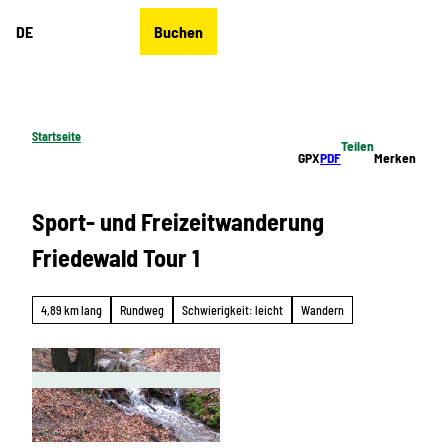
Z
DE
Buchen
u
Merkzettel
Suche
Menü
m
I
n
h
Startseite
Teilen
a
GPX
PDF
Merken
l
t
Sport- und Freizeitwanderung
Friedewald Tour 1
4,89 km lang
Rundweg
Schwierigkeit: leicht
Wandern