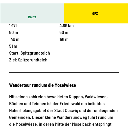
© Torsten Schröder, Thomas Jänicke
GPX
Route
1:17 h
4,89 km
50 m
50 m
140 m
191 m
51 m
Start: Spitzgrundteich
Ziel: Spitzgrundteich
Wandertour rund um die Moselwiese
Mit seinen zahlreich bewaldeten Kuppen, Waldwiesen,
Bächen und Teichen ist der Friedewald ein beliebtes
Naherholungsgebiet der Stadt Coswig und der umliegenden
Gemeinden. Dieser kleine Wanderrundweg führt rund um
die Moselwiese, in deren Mitte der Moselbach entspringt,