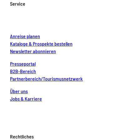
o
g
b
r
d
Service
o
r
e
e
i
k
a
s
n
m
t
Anreise planen
Kataloge & Prospekte bestellen
Newsletter abonnieren
Presseportal
B2B-Bereich
Partnerbereich/Tourismusnetzwerk
Über uns
Jobs & Karriere
Rechtliches