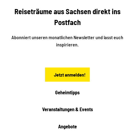
b
c
Reiseträume aus Sachsen direkt ins
k
i
e
k
Postfach
n
e
i
n
n
S
Abonniert unseren monatlichen Newsletter und lasst euch
a
inspirieren.
c
h
s
e
n
Jetzt anmelden!
Geheimtipps
Veranstaltungen & Events
Angebote