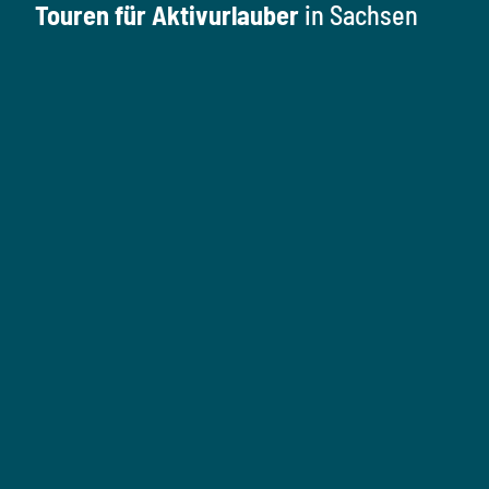
Touren für Aktivurlauber
in Sachsen
W
a
n
W
a