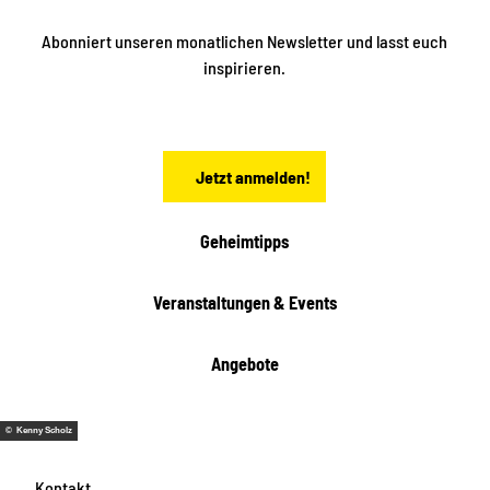
e
n
n
S
Abonniert unseren monatlichen Newsletter und lasst euch
a
inspirieren.
c
h
s
e
n
Jetzt anmelden!
Geheimtipps
Veranstaltungen & Events
Angebote
© Kenny Scholz
Kontakt