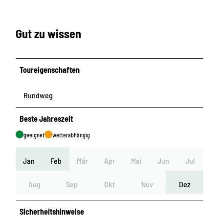
Gut zu wissen
Toureigenschaften
Rundweg
Beste Jahreszeit
geeignet
wetterabhängig
Jan
Feb
Mär
Apr
Mai
Jun
Jul
Aug
Sep
Okt
Nov
Dez
Sicherheitshinweise