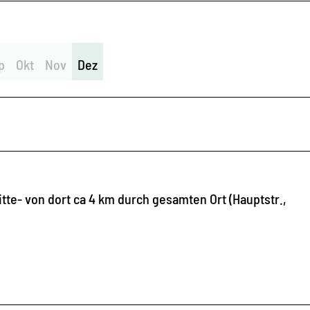
p
Okt
Nov
Dez
e- von dort ca 4 km durch gesamten Ort (Hauptstr.,