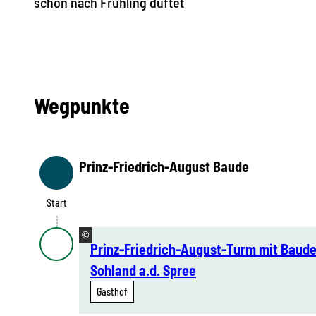
schon nach Frühling duftet
Wegpunkte
Prinz-Friedrich-August Baude
Start
Start
©
Prinz-Friedrich-August-Turm mit Baude
Sohland a.d. Spree
Gasthof