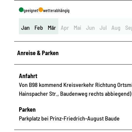
geeignet
wetterabhängig
Jan
Feb
Mär
Apr
Mai
Jun
Jul
Aug
Se
Anreise & Parken
Anfahrt
Von B98 kommend Kreisverkehr Richtung Ortsmitt
Hainspacher Str., Baudenweg rechts abbiegend)
Parken
Parkplatz bei Prinz-Friedrich-August Baude