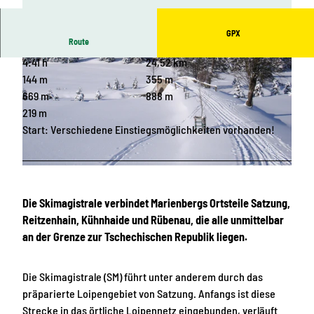
GPX
Route
4:41 h
24,52 km
144 m
355 m
669 m
888 m
219 m
Start: Verschiedene Einstiegsmöglichkeiten vorhanden!
© Steffen Ullmann
© Romeo Bräuer
Die Skimagistrale verbindet Marienbergs Ortsteile Satzung,
Reitzenhain, Kühnhaide und Rübenau, die alle unmittelbar
an der Grenze zur Tschechischen Republik liegen.
Die Skimagistrale (SM) führt unter anderem durch das
präparierte Loipengebiet von Satzung. Anfangs ist diese
Strecke in das örtliche Loipennetz eingebunden, verläuft