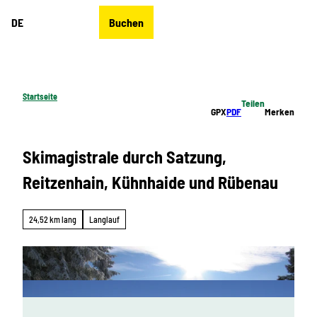
Z
DE
Buchen
u
Merkzettel
Suche
Menü
m
I
n
h
Startseite
Teilen
a
GPX
PDF
Merken
l
t
Skimagistrale durch Satzung,
Reitzenhain, Kühnhaide und Rübenau
24,52 km lang
Langlauf