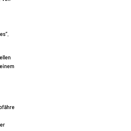
es“.
ellen
 einem
lbfähre
zer