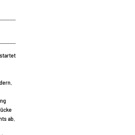
startet
dern.
ang
rücke
ts ab.