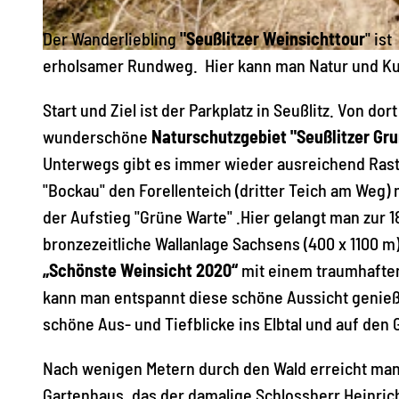
Der Wanderliebling
"Seußlitzer Weinsichttour
" is
© Sebastian Weingart, Dresden Elbland, Sebastian Weingart-wunderwaldpho |
CC-BY
erholsamer Rundweg. Hier kann man Natur und Ku
Start und Ziel ist der Parkplatz in Seußlitz. Von do
wunderschöne
Naturschutzgebiet "Seußlitzer Gr
Unterwegs gibt es immer wieder ausreichend Rast
"Bockau" den Forellenteich (dritter Teich am Weg) 
der Aufstieg "Grüne Warte" .Hier gelangt man zur
bronzezeitliche Wallanlage Sachsens (400 x 1100 m
„Schönste Weinsicht 2020“
mit einem traumhaften 
kann man entspannt diese schöne Aussicht genieß
schöne Aus- und Tiefblicke ins Elbtal und auf den
Nach wenigen Metern durch den Wald erreicht man
Gartenhaus, das der damalige Schlossherr Heinric